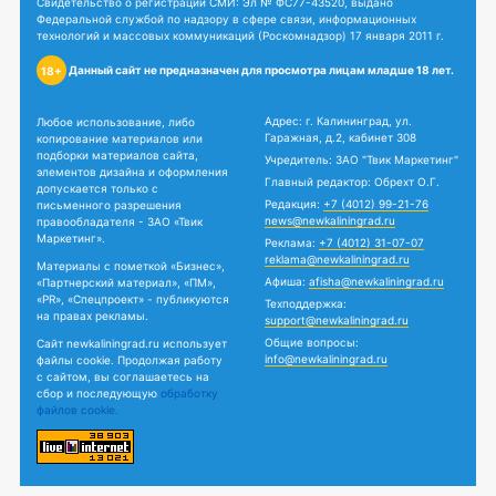
Свидетельство о регистрации СМИ: Эл № ФС77-43520, выдано
Федеральной службой по надзору в сфере связи, информационных
технологий и массовых коммуникаций (Роскомнадзор) 17 января 2011 г.
Данный сайт не предназначен для просмотра лицам младше 18 лет.
18+
Адрес: г. Калининград, ул.
Любое использование, либо
Гаражная, д.2, кабинет 308
копирование материалов или
подборки материалов сайта,
Учредитель: ЗАО "Твик Маркетинг"
элементов дизайна и оформления
Главный редактор: Обрехт О.Г.
допускается только с
Редакция:
+7 (4012) 99-21-76
письменного разрешения
news@newkaliningrad.ru
правообладателя - ЗАО «Твик
Маркетинг».
Реклама:
+7 (4012) 31-07-07
reklama@newkaliningrad.ru
Материалы с пометкой «Бизнес»,
Афиша:
afisha@newkaliningrad.ru
«Партнерский материал», «ПМ»,
«PR», «Спецпроект» - публикуются
Техподдержка:
на правах рекламы.
support@newkaliningrad.ru
Общие вопросы:
Сайт newkaliningrad.ru использует
info@newkaliningrad.ru
файлы cookie. Продолжая работу
с сайтом, вы соглашаетесь на
сбор и последующую
обработку
файлов cookie.