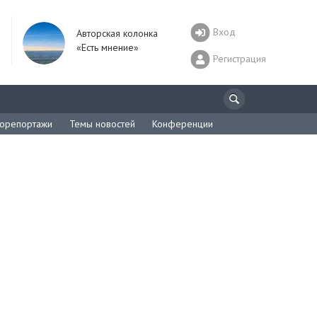
Вход
Авторская колонка
«Есть мнение»
Регистрация
орепортажи
Темы новостей
Конференции