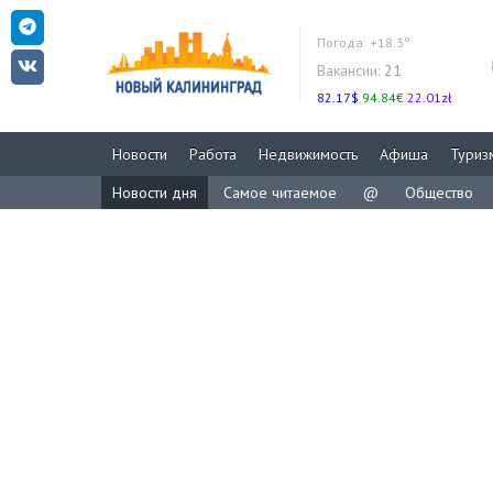
Погода:
+18.3°
Вакансии:
21
82.17$
94.84€
22.01zł
Новости
Работа
Недвижимость
Афиша
Туриз
Новости дня
Самое читаемое
@
Общество