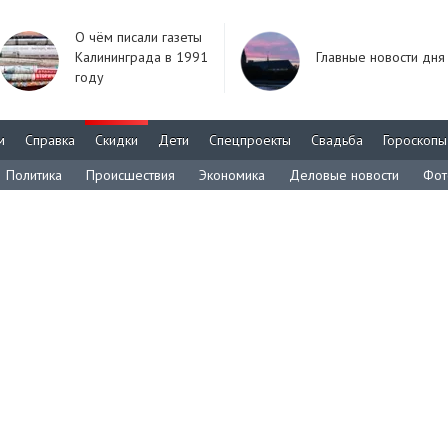
О чём писали газеты
Калининграда в 1991
Главные новости дня
году
м
Справка
Скидки
Дети
Спецпроекты
Свадьба
Гороскопы
Политика
Происшествия
Экономика
Деловые новости
Фот