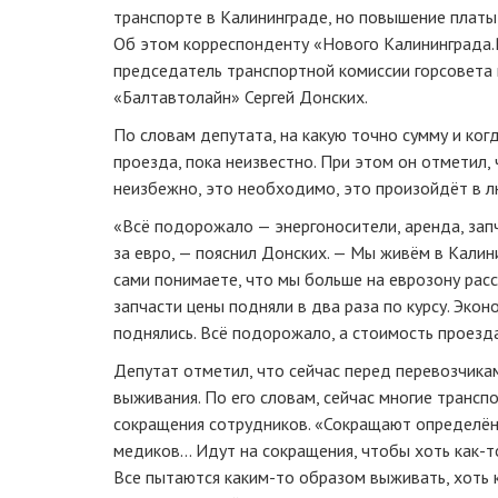
транспорте в Калининграде, но повышение платы
Об этом корреспонденту «Нового Калининграда.
председатель транспортной комиссии горсовета
«Балтавтолайн» Сергей Донских.
По словам депутата, на какую точно сумму и ко
проезда, пока неизвестно. При этом он отметил,
неизбежно, это необходимо, это произойдёт в л
«Всё подорожало — энергоносители, аренда, зап
за евро, — пояснил Донских. — Мы живём в Калин
сами понимаете, что мы больше на еврозону расс
запчасти цены подняли в два раза по курсу. Экон
поднялись. Всё подорожало, а стоимость проезд
Депутат отметил, что сейчас перед перевозчика
выживания. По его словам, сейчас многие транс
сокращения сотрудников. «Сокращают определён
медиков… Идут на сокращения, чтобы хоть
как-т
Все пытаются
каким-то
образом выживать, хоть