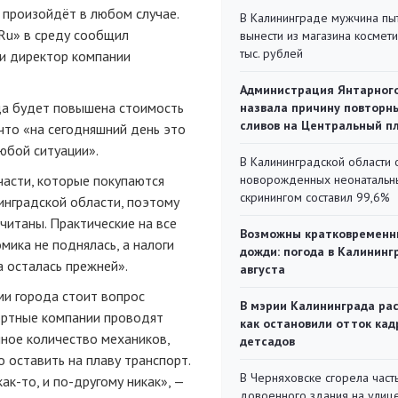
 произойдёт в любом случае.
В Калининграде мужчина пы
Ru» в среду сообщил
вынести из магазина космети
тыс. рублей
 и директор компании
Администрация Янтарног
гда будет повышена стоимость
назвала причину повторн
сливов на Центральный п
 что «на сегодняшний день это
юбой ситуации».
В Калининградской области 
части, которые покупаются
новорожденных неонаталь
скринингом составил 99,6%
инградской области, поэтому
читаны. Практические на все
Возможны кратковременн
омика не поднялась, а налоги
дожди: погода в Калининг
а осталась прежней».
августа
ми города стоит вопрос
В мэрии Калининграда рас
портные компании проводят
как остановили отток кад
ное количество механиков,
детсадов
о
оставить на плаву транспорт.
В Черняховске сгорела част
как-то
, и
по-другому
никак», —
довоенного здания на улиц