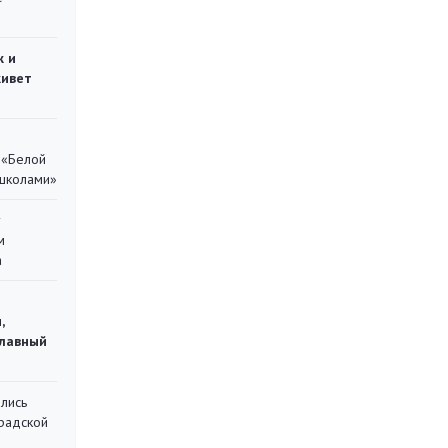
ж и
живет
 «Белой
 школами»
у
м
а
,
главный
лись
градской