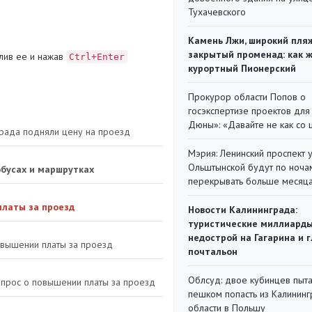
Тухачевского
Камень Лжи, широкий пля
закрытый променад: как 
лив ее и нажав
Ctrl+Enter
курортный Пионерский
Прокурор области Попов о
госэкспертизе проектов для
Дюны»: «Давайте не как со
града подняли цену на проезд
Мэрия: Ленинский проспект 
Ольштынской будут по ноча
обусах и маршрутках
перекрывать больше месяц
платы за проезд
Новости Калининграда:
туристические миллиарды
недострой на Гагарина и 
овышении платы за проезд
почтальон
Облсуд: двое кубинцев пыта
опрос о повышении платы за проезд
пешком попасть из Калинин
области в Польшу