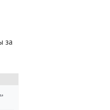
ы за
да
»