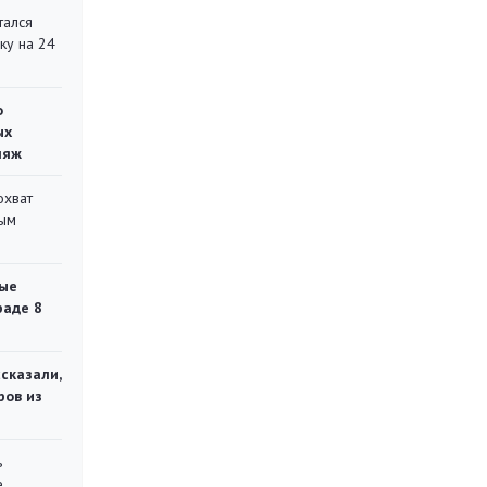
тался
ку на 24
о
ых
ляж
охват
ным
ые
раде 8
сказали,
ров из
ь
е