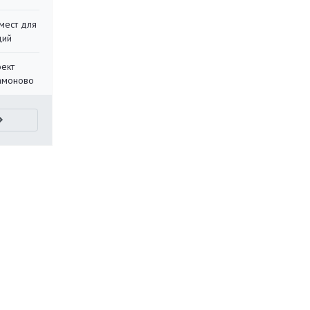
мест для
ций
оект
Мамоново