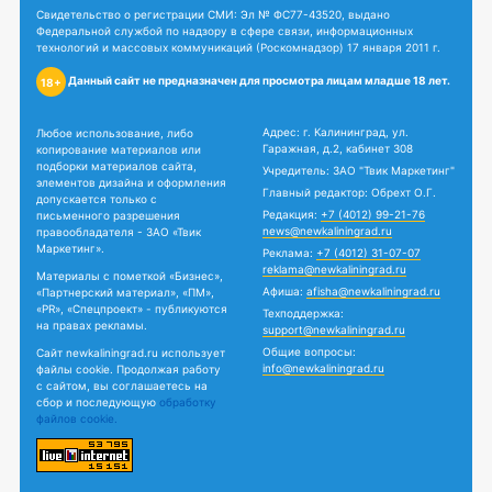
Свидетельство о регистрации СМИ: Эл № ФС77-43520, выдано
Федеральной службой по надзору в сфере связи, информационных
технологий и массовых коммуникаций (Роскомнадзор) 17 января 2011 г.
Данный сайт не предназначен для просмотра лицам младше 18 лет.
18+
Адрес: г. Калининград, ул.
Любое использование, либо
Гаражная, д.2, кабинет 308
копирование материалов или
подборки материалов сайта,
Учредитель: ЗАО "Твик Маркетинг"
элементов дизайна и оформления
Главный редактор: Обрехт О.Г.
допускается только с
Редакция:
+7 (4012) 99-21-76
письменного разрешения
news@newkaliningrad.ru
правообладателя - ЗАО «Твик
Маркетинг».
Реклама:
+7 (4012) 31-07-07
reklama@newkaliningrad.ru
Материалы с пометкой «Бизнес»,
Афиша:
afisha@newkaliningrad.ru
«Партнерский материал», «ПМ»,
«PR», «Спецпроект» - публикуются
Техподдержка:
на правах рекламы.
support@newkaliningrad.ru
Общие вопросы:
Сайт newkaliningrad.ru использует
info@newkaliningrad.ru
файлы cookie. Продолжая работу
с сайтом, вы соглашаетесь на
сбор и последующую
обработку
файлов cookie.