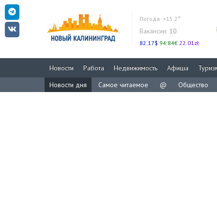
Погода:
+15.2°
Вакансии:
10
82.17$
94.84€
22.01zł
Новости
Работа
Недвижимость
Афиша
Туриз
Новости дня
Самое читаемое
@
Общество