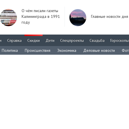
О чём писали газеты
Калининграда в 1991
Главные новости дня
году
м
Справка
Скидки
Дети
Спецпроекты
Свадьба
Гороскопы
Политика
Происшествия
Экономика
Деловые новости
Фот