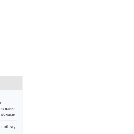
в
 издания
 области
ю победу