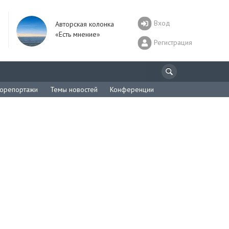
Вход
Авторская колонка
«Есть мнение»
Регистрация
орепортажи
Темы новостей
Конференции