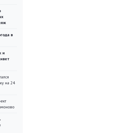
о
ых
ляж
огода в
ж и
живет
тался
ку на 24
оект
Мамоново
ь
е