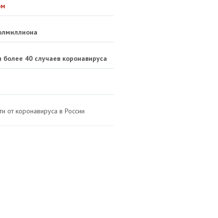
ом
полмиллиона
и более 40 случаев коронавируса
ти от коронавируса в России