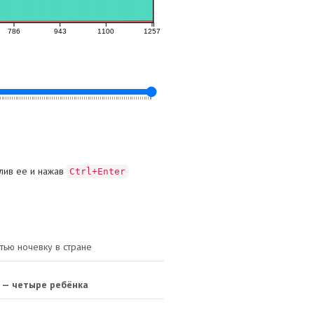
лив ее и нажав
Ctrl+Enter
тью ночевку в стране
 — четыре ребёнка