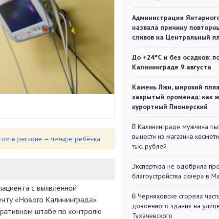
Администрация Янтарног
назвала причину повторн
сливов на Центральный п
До +24°С и без осадков: п
Калининграде 9 августа
Камень Лжи, широкий пля
закрытый променад: как 
курортный Пионерский
В Калининграде мужчина пы
вынести из магазина космети
ом в регионе — четыре ребёнка
тыс. рублей
Экспертиза не одобрила пр
благоустройства сквера в 
пациента с выявленной
В Черняховске сгорела част
енту «Нового Калининграда»
довоенного здания на улиц
перативном штабе по контролю
Тухачевского