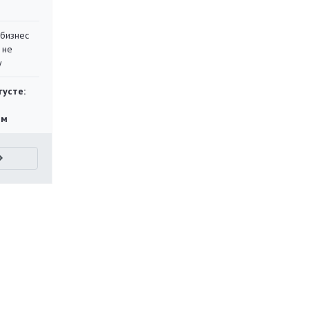
 бизнес
 не
у
густе:
ям