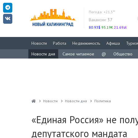
Погода:
+21.5°
Вакансии:
37
80.93$
93.19€
21.69zł
Новости
Работа
Недвижимость
Афиша
Туриз
Новости дня
Самое читаемое
@
Общество
Новости
Новости дня
Политика
«Единая Россия» не пол
депутатского мандата