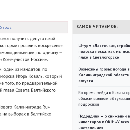
САМОЕ ЧИТАЕМОЕ:
5 года
 смог получить депутатский
которые прошли в воскресенье.
Штурм «Ласточки», стройк
полоска песка: как мы иск
 самовыдвиженцев, по одному —
пляж в Светлогорске
 «Коммунистов России».
, один из мандатов, по
Возможны грозы: погода в
Калининградской области
морска Игорь Коваль, который
августа
е того, по предварительной
 глава Совета Балтийского
Во время рейда в Калининг
области выявили 58 гулявш
подростков
ового Калининграда.Ru»
а на выборах в Балтийске
Подрядчик — о снижении 
инвесторов к ОКН: «У всех
настроение»