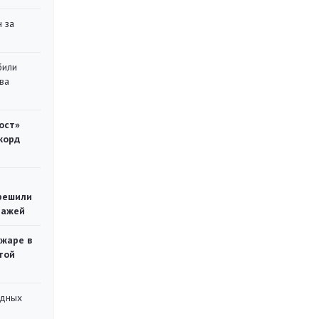
 за
били
ва
ост»
корд
решили
тажей
ожаре в
той
адных