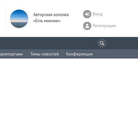
Вход
Авторская колонка
«Есть мнение»
Регистрация
орепортажи
Темы новостей
Конференции