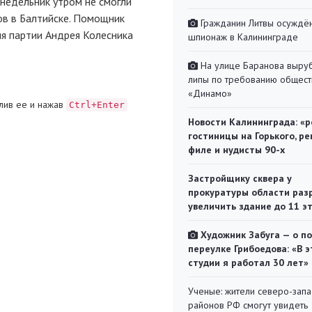
недельник утром не смогли
в в Балтийске. Помощник
Гражданин Литвы осуждён
ия партии Андрея Колесника
шпионаж в Калининграде
На улице Баранова выру
липы по требованию общест
«Динамо»
лив ее и нажав
Ctrl+Enter
Новости Калининграда: «р
гостиницы на Горького, ре
филе и нудисты 90-х
Застройщику сквера у
прокуратуры области раз
увеличить здание до 11 э
Художник Забуга — о п
переулке Грибоедова: «В э
студии я работал 30 лет»
Ученые: жители северо-зап
районов РФ смогут увидеть