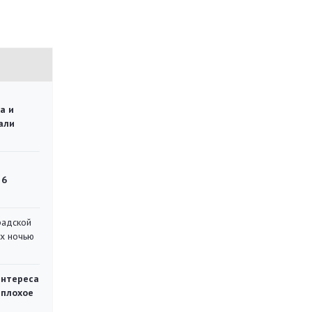
а и
али
 6
радской
их ночью
интереса
 плохое