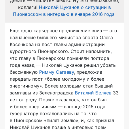
делать — «пилить» землю. Ну это невозможно,
коллеги!
Николай Цуканов о ситуации в
Пионерском в интервью в январе 2016 года
Еще одно карьерное продвижение вниз — это
назначение бывшего министра спорта Олега
Косенкова на пост главы администрации
курортного Пионерского. Стоит напомнить,
что главу в Пионерском поменяли полтора
года назад — Николай Цуканов решил убрать
бессменную
Римму Сагаеву
, предложив
передать пост «более молодому и более
энергичному». Более молодым стал бывший
замглавы из Зеленоградска
Виталий Беляев
33
лет от роду. Позже оказалось, что он был
и более энергичным — в конце 2015 года
губернатору пожаловались на то, что
в Пионерском «пилят землю», и, как признал
Николай Цуканов позже в интервью трем