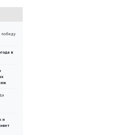
ю победу
огода в
о
ых
ляж
да
»
ж и
живет