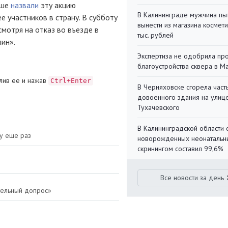
ьше
назвали
эту акцию
В Калининграде мужчина пы
е участников в страну. В субботу
вынести из магазина космети
смотря на отказ во въезде в
тыс. рублей
ин».
Экспертиза не одобрила пр
благоустройства сквера в 
лив ее и нажав
Ctrl+Enter
В Черняховске сгорела част
довоенного здания на улиц
Тухачевского
В Калининградской области 
у еще раз
новорожденных неонаталь
скринингом составил 99,6%
Все новости за день
тельный допрос»