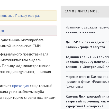
САМОЕ ЧИТАЕМОЕ:
 попасть в Польшу еще раз
«Балтика» одержала перву
рлин
на выезде в сезоне
м участникам мотопробега
До +24°С и без осадков: п
ылкой на польские СМИ.
Калининграде 9 августа
официального представителя
Администрация Янтарног
им мотоциклистам выдали
назвала причину повторн
в Польшу. «Административное
сливов на Центральный п
ено индивидуально», — заявил
Моряк и врач из Калинингра
прошли в финал «Родников
циклист
проходил
«тщательный
Газмановых
скали у них эмблемы клуба
Камень Лжи, широкий пля
на территорию страны под видом
закрытый променад: как 
курортный Пионерский