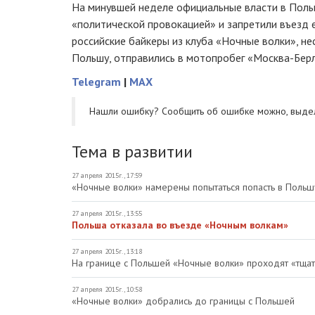
На минувшей неделе официальные власти в Пол
«политической провокацией» и запретили въезд е
российские байкеры из клуба «Ночные волки», не
Польшу, отправились в мотопробег «Москва-Берл
Telegram
|
MAX
Нашли ошибку? Cообщить об ошибке можно, выде
Тема в развитии
27 апреля 2015г., 17:59
«Ночные волки» намерены попытаться попасть в Польш
27 апреля 2015г., 13:55
Польша отказала во въезде «Ночным волкам»
27 апреля 2015г., 13:18
На границе с Польшей «Ночные волки» проходят «тща
27 апреля 2015г., 10:58
«Ночные волки» добрались до границы с Польшей