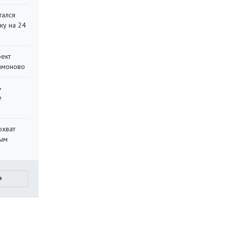
тался
ку на 24
оект
Мамоново
ь
е
охват
ным