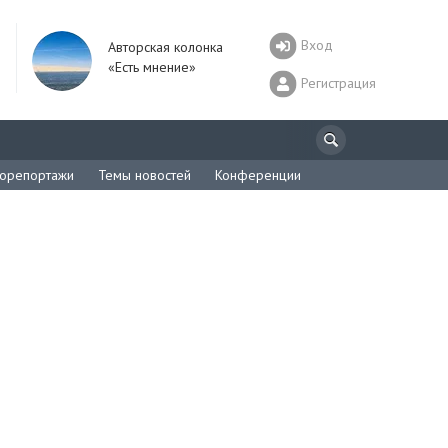
Вход
Авторская колонка
«Есть мнение»
Регистрация
орепортажи
Темы новостей
Конференции