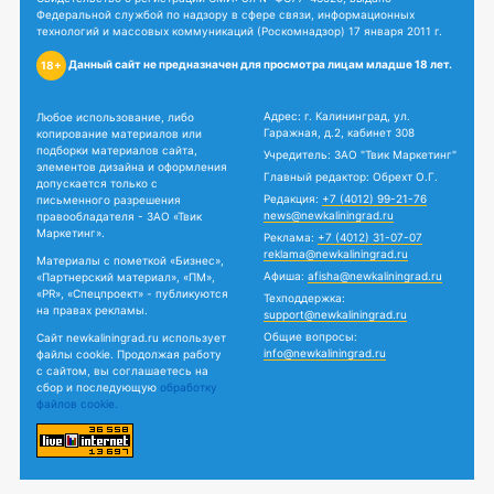
Федеральной службой по надзору в сфере связи, информационных
технологий и массовых коммуникаций (Роскомнадзор) 17 января 2011 г.
Данный сайт не предназначен для просмотра лицам младше 18 лет.
18+
Адрес: г. Калининград, ул.
Любое использование, либо
Гаражная, д.2, кабинет 308
копирование материалов или
подборки материалов сайта,
Учредитель: ЗАО "Твик Маркетинг"
элементов дизайна и оформления
Главный редактор: Обрехт О.Г.
допускается только с
Редакция:
+7 (4012) 99-21-76
письменного разрешения
news@newkaliningrad.ru
правообладателя - ЗАО «Твик
Маркетинг».
Реклама:
+7 (4012) 31-07-07
reklama@newkaliningrad.ru
Материалы с пометкой «Бизнес»,
Афиша:
afisha@newkaliningrad.ru
«Партнерский материал», «ПМ»,
«PR», «Спецпроект» - публикуются
Техподдержка:
на правах рекламы.
support@newkaliningrad.ru
Общие вопросы:
Сайт newkaliningrad.ru использует
info@newkaliningrad.ru
файлы cookie. Продолжая работу
с сайтом, вы соглашаетесь на
сбор и последующую
обработку
файлов cookie.