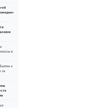
ргей
комедии»
ти
газовое
на
классы в
 Балтии и
ю за
емы
ести
вы
ца