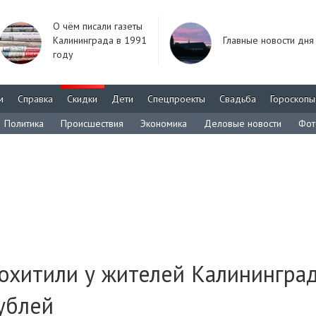
О чём писали газеты
Калининграда в 1991
Главные новости дня
году
м
Справка
Скидки
Дети
Спецпроекты
Свадьба
Гороскопы
Политика
Происшествия
Экономика
Деловые новости
Фот
охитили у жителей Калинингра
ублей