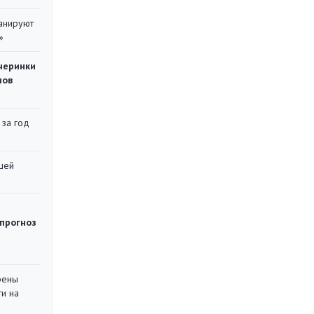
ланируют
»
черинки
мов
 за год
шей
 прогноз
рены
ти на