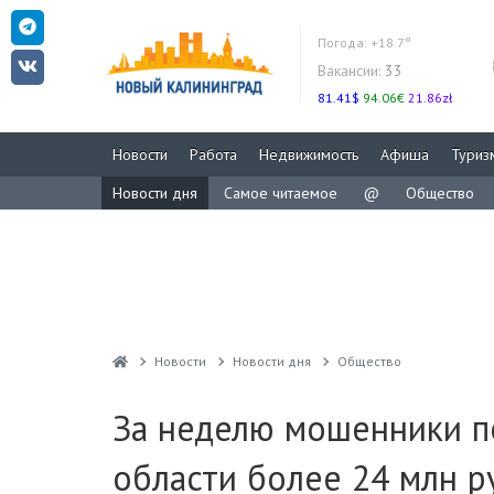
Погода:
+18.7°
Вакансии:
33
81.41$
94.06€
21.86zł
Новости
Работа
Недвижимость
Афиша
Туриз
Новости дня
Самое читаемое
@
Общество
Новости
Новости дня
Общество
За неделю мошенники п
области более 24 млн р