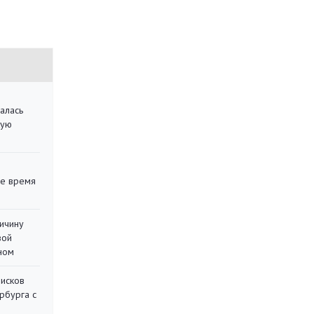
алась
кую
ее время
ричину
вой
ном
писков
рбурга с