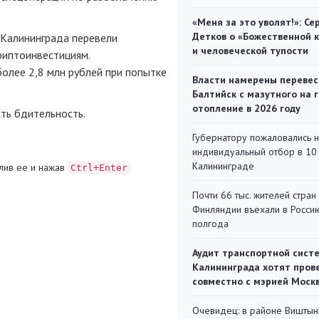
«Меня за это уволят!»: Се
Детков о «Божественной 
 Калининграда перевели
и человеческой тупости
криптоинвестициям.
олее 2,8 млн рублей при попытке
Власти намерены перевес
Балтийск с мазутного на 
отопление в 2026 году
ть бдительность.
Губернатору пожаловались 
индивидуальный отбор в 10 
Калининграде
лив ее и нажав
Ctrl+Enter
Почти 66 тыс. жителей стран
Финляндии въехали в Росси
полгода
Аудит транспортной сист
Калининграда хотят пров
совместно с мэрией Моск
Очевидец: в районе Виштын