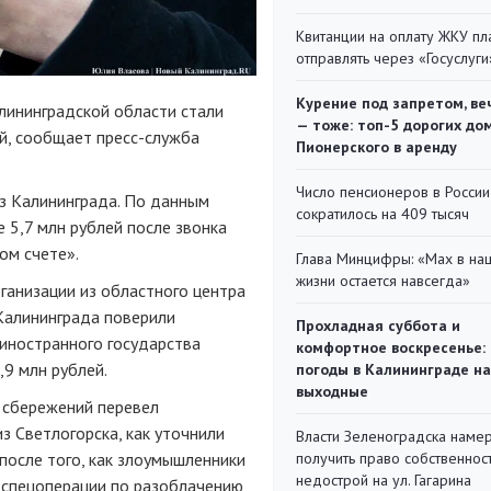
Квитанции на оплату ЖКУ п
отправлять через «Госуслуги
Курение под запретом, ве
ининградской области стали
— тоже: топ-5 дорогих до
й, сообщает пресс-служба
Пионерского в аренду
Число пенсионеров в России
з Калининграда. По данным
сократилось на 409 тысяч
5,7 млн рублей после звонка
ом счете».
Глава Минцифры: «Мах в на
жизни остается навсегда»
ганизации из областного центра
 Калининграда поверили
Прохладная суббота и
иностранного государства
комфортное воскресенье:
,9 млн рублей.
погоды в Калининграде на
выходные
 сбережений перевел
з Светлогорска, как уточнили
Власти Зеленоградска наме
 после того, как злоумышленники
получить право собственнос
недострой на ул. Гагарина
 спецоперации по разоблачению