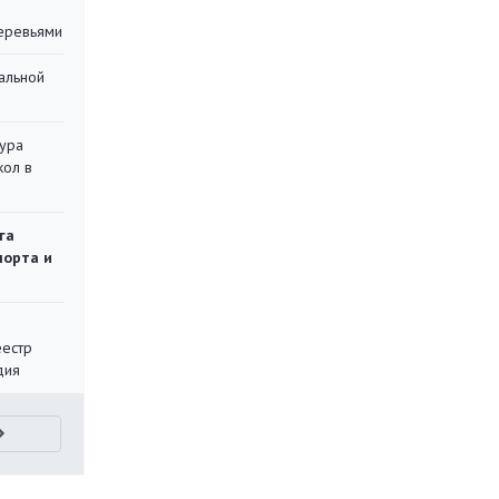
еревьями
альной
тура
кол в
га
порта и
еестр
дия