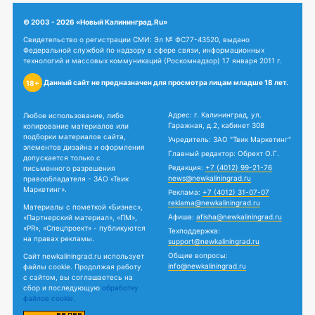
© 2003 - 2026 «Новый Калининград.Ru»
Свидетельство о регистрации СМИ: Эл № ФС77-43520, выдано
Федеральной службой по надзору в сфере связи, информационных
технологий и массовых коммуникаций (Роскомнадзор) 17 января 2011 г.
Данный сайт не предназначен для просмотра лицам младше 18 лет.
18+
Адрес: г. Калининград, ул.
Любое использование, либо
Гаражная, д.2, кабинет 308
копирование материалов или
подборки материалов сайта,
Учредитель: ЗАО "Твик Маркетинг"
элементов дизайна и оформления
Главный редактор: Обрехт О.Г.
допускается только с
Редакция:
+7 (4012) 99-21-76
письменного разрешения
news@newkaliningrad.ru
правообладателя - ЗАО «Твик
Маркетинг».
Реклама:
+7 (4012) 31-07-07
reklama@newkaliningrad.ru
Материалы с пометкой «Бизнес»,
Афиша:
afisha@newkaliningrad.ru
«Партнерский материал», «ПМ»,
«PR», «Спецпроект» - публикуются
Техподдержка:
на правах рекламы.
support@newkaliningrad.ru
Общие вопросы:
Сайт newkaliningrad.ru использует
info@newkaliningrad.ru
файлы cookie. Продолжая работу
с сайтом, вы соглашаетесь на
сбор и последующую
обработку
файлов cookie.