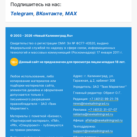
Подпишитесь на нас:
Telegram
,
ВКонтакте
,
MAX
© 2003 - 2026 «Новый Калининград.Ru»
Свидетельство о регистрации СМИ: Эл № ФС77-43520, выдано
Федеральной службой по надзору в сфере связи, информационных
технологий и массовых коммуникаций (Роскомнадзор) 17 января 2011 г.
Данный сайт не предназначен для просмотра лицам младше 18 лет.
18+
Адрес: г. Калининград, ул.
Любое использование, либо
Гаражная, д.2, кабинет 308
копирование материалов или
подборки материалов сайта,
Учредитель: ЗАО "Твик Маркетинг"
элементов дизайна и оформления
Главный редактор: Обрехт О.Г.
допускается только с
Редакция:
+7 (4012) 99-21-76
письменного разрешения
news@newkaliningrad.ru
правообладателя - ЗАО «Твик
Маркетинг».
Реклама:
+7 (4012) 31-07-07
reklama@newkaliningrad.ru
Материалы с пометкой «Бизнес»,
Афиша:
afisha@newkaliningrad.ru
«Партнерский материал», «ПМ»,
«PR», «Спецпроект» - публикуются
Техподдержка:
на правах рекламы.
support@newkaliningrad.ru