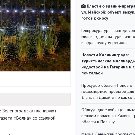
Власти о здании-прегр
ул. Майской: объект выкуп
готов к сносу
Генпрокуратура заинтересов
миллиардами на туристичес
инфраструктуру региона
Новости Калининграда:
туристические миллиарды
недострой на Гагарина и 
почтальон
Прокурор области Попов о
госэкспертизе проектов для
Дюны»: «Давайте не как со
Облсуд: двое кубинцев пыта
е Зеленоградска планируют
пешком попасть из Калинин
газета «Волна» со ссылкой
области в Польшу
Мэрия: Ленинский проспект 