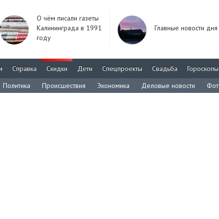
О чём писали газеты
Калининграда в 1991
Главные новости дня
году
м
Справка
Скидки
Дети
Спецпроекты
Свадьба
Гороскопы
Политика
Происшествия
Экономика
Деловые новости
Фот