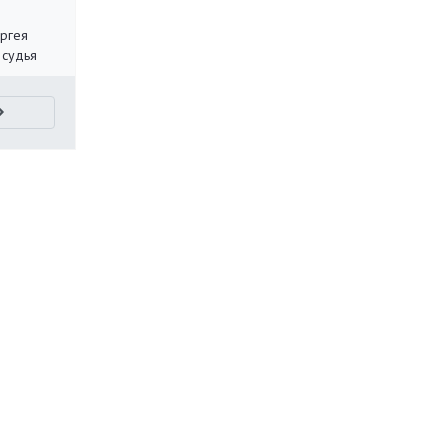
ергея
 судья