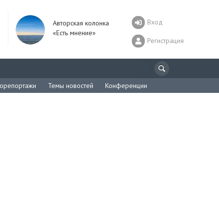
Вход
Авторская колонка
«Есть мнение»
Регистрация
орепортажи
Темы новостей
Конференции