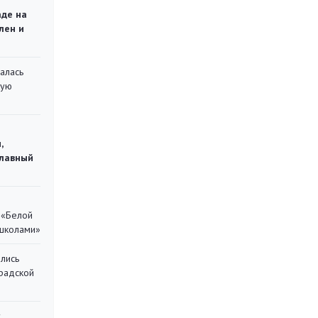
аде на
лен и
алась
кую
,
главный
 «Белой
 школами»
лись
градской
у