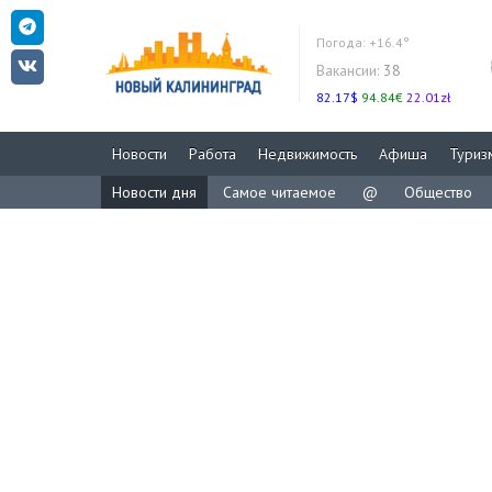
Погода:
+16.4°
Вакансии:
38
82.17$
94.84€
22.01zł
Новости
Работа
Недвижимость
Афиша
Туриз
Новости дня
Самое читаемое
@
Общество