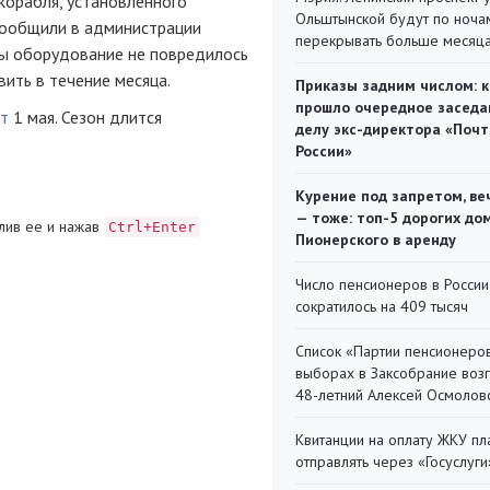
корабля, установленного
Ольштынской будут по ноча
 сообщили в администрации
перекрывать больше месяц
бы оборудование не повредилось
ить в течение месяца.
Приказы задним числом: к
прошло очередное заседа
т
1 мая. Сезон длится
делу экс-директора «Поч
России»
Курение под запретом, ве
— тоже: топ-5 дорогих до
лив ее и нажав
Ctrl+Enter
Пионерского в аренду
Число пенсионеров в России
сократилось на 409 тысяч
Список «Партии пенсионеро
выборах в Заксобрание воз
48-летний Алексей Осмолов
Квитанции на оплату ЖКУ п
отправлять через «Госуслуги