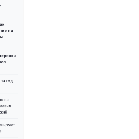
м
а
ак
ние по
ты
черинки
мов
 за год
в» на
главил
ский
ланируют
»