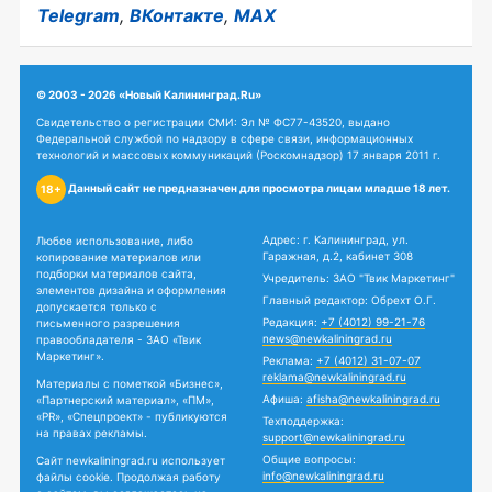
Telegram
,
ВКонтакте
,
MAX
© 2003 - 2026 «Новый Калининград.Ru»
Свидетельство о регистрации СМИ: Эл № ФС77-43520, выдано
Федеральной службой по надзору в сфере связи, информационных
технологий и массовых коммуникаций (Роскомнадзор) 17 января 2011 г.
Данный сайт не предназначен для просмотра лицам младше 18 лет.
18+
Адрес: г. Калининград, ул.
Любое использование, либо
Гаражная, д.2, кабинет 308
копирование материалов или
подборки материалов сайта,
Учредитель: ЗАО "Твик Маркетинг"
элементов дизайна и оформления
Главный редактор: Обрехт О.Г.
допускается только с
Редакция:
+7 (4012) 99-21-76
письменного разрешения
news@newkaliningrad.ru
правообладателя - ЗАО «Твик
Маркетинг».
Реклама:
+7 (4012) 31-07-07
reklama@newkaliningrad.ru
Материалы с пометкой «Бизнес»,
Афиша:
afisha@newkaliningrad.ru
«Партнерский материал», «ПМ»,
«PR», «Спецпроект» - публикуются
Техподдержка:
на правах рекламы.
support@newkaliningrad.ru
Общие вопросы:
Сайт newkaliningrad.ru использует
info@newkaliningrad.ru
файлы cookie. Продолжая работу