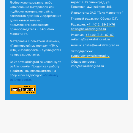
Адрес: г. Калининград, ул.
Любое использование, либо
Гаражная, д.2, кабинет 308
копирование материалов или
подборки материалов сайта,
Учредитель: ЗАО "Твик Маркетинг"
элементов дизайна и оформления
Главный редактор: Обрехт О.Г.
допускается только с
Редакция:
+7 (4012) 99-21-76
письменного разрешения
news@newkaliningrad.ru
правообладателя - ЗАО «Твик
Маркетинг».
Реклама:
+7 (4012) 31-07-07
reklama@newkaliningrad.ru
Материалы с пометкой «Бизнес»,
Афиша:
afisha@newkaliningrad.ru
«Партнерский материал», «ПМ»,
«PR», «Спецпроект» - публикуются
Техподдержка:
на правах рекламы.
support@newkaliningrad.ru
Общие вопросы:
Сайт newkaliningrad.ru использует
info@newkaliningrad.ru
файлы cookie. Продолжая работу
с сайтом, вы соглашаетесь на
сбор и последующую
обработку
файлов cookie.