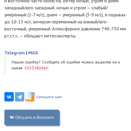
и восточной части области). Ветер ночью, утром и днем
западный/юго-западный, ночью и утром — слабый/
умеренный (2-7 м/с), днем — умеренный (3-9 м/с), в порывах
до 10-13 м/с, вечером переменный на южный/юго-
восточный, умеренный. Атмосферное давление 749-750 мм
рт.ст.», — обещают метеоэксперты.
Telegram
|
MAX
Нашли ошибку? Cообщить об ошибке можно, выделив ее и
нажав
Ctrl+Enter
Напишите нам
Обсудить в Вконтакте