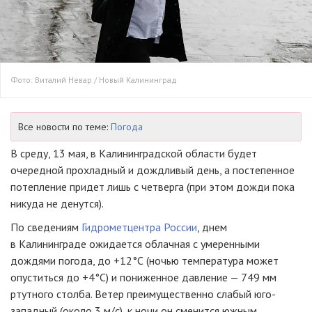
Фото: Виталий Невар / Новый Калининград
Все новости по теме:
Погода
В среду, 13 мая, в Калининградской области будет
очередной прохладный и дождливый день, а постепенное
потепление придет лишь с четверга (при этом дожди пока
никуда не денутся).
По сведениям
Гидрометцентра России
, днем
в Калининграде ожидается облачная с умеренными
дождями погода, до +12°С (ночью температура может
опуститься до +4°С) и пониженное давление — 749 мм
ртутного столба. Ветер преимущественно слабый юго-
западный (около 3 м/с), к ночи он сменится южным