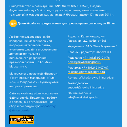
Свидетельство о регистрации СМИ: Эл № ФС77-43520, выдано
Федеральной службой по надзору в сфере связи, информационных
технологий и массовых коммуникаций (Роскомнадзор) 17 января 2011 г.
Данный сайт не предназначен для просмотра лицам младше 18 лет.
18+
Адрес: г. Калининград, ул.
Любое использование, либо
Гаражная, д.2, кабинет 308
копирование материалов или
подборки материалов сайта,
Учредитель: ЗАО "Твик Маркетинг"
элементов дизайна и оформления
Главный редактор: Обрехт О.Г.
допускается только с
Редакция:
+7 (4012) 99-21-76
письменного разрешения
news@newkaliningrad.ru
правообладателя - ЗАО «Твик
Маркетинг».
Реклама:
+7 (4012) 31-07-07
reklama@newkaliningrad.ru
Материалы с пометкой «Бизнес»,
Афиша:
afisha@newkaliningrad.ru
«Партнерский материал», «ПМ»,
«PR», «Спецпроект» - публикуются
Техподдержка:
на правах рекламы.
support@newkaliningrad.ru
Общие вопросы:
Сайт newkaliningrad.ru использует
info@newkaliningrad.ru
файлы cookie. Продолжая работу
с сайтом, вы соглашаетесь на
сбор и последующую
обработку
файлов cookie.