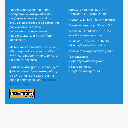
Адрес: г. Калининград, ул.
Любое использование, либо
Гаражная, д.2, кабинет 308
копирование материалов или
подборки материалов сайта,
Учредитель: ЗАО "Твик Маркетинг"
элементов дизайна и оформления
Главный редактор: Обрехт О.Г.
допускается только с
Редакция:
+7 (4012) 99-21-76
письменного разрешения
news@newkaliningrad.ru
правообладателя - ЗАО «Твик
Маркетинг».
Реклама:
+7 (4012) 31-07-07
reklama@newkaliningrad.ru
Материалы с пометкой «Бизнес»,
Афиша:
afisha@newkaliningrad.ru
«Партнерский материал», «ПМ»,
«PR», «Спецпроект» - публикуются
Техподдержка:
на правах рекламы.
support@newkaliningrad.ru
Общие вопросы:
Сайт newkaliningrad.ru использует
info@newkaliningrad.ru
файлы cookie. Продолжая работу
с сайтом, вы соглашаетесь на
сбор и последующую
обработку
файлов cookie.