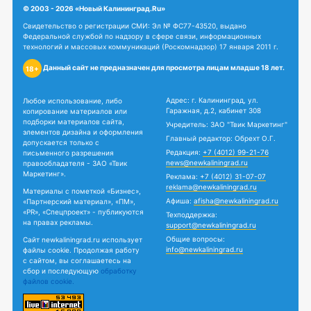
© 2003 - 2026 «Новый Калининград.Ru»
Свидетельство о регистрации СМИ: Эл № ФС77-43520, выдано
Федеральной службой по надзору в сфере связи, информационных
технологий и массовых коммуникаций (Роскомнадзор) 17 января 2011 г.
Данный сайт не предназначен для просмотра лицам младше 18 лет.
18+
Адрес: г. Калининград, ул.
Любое использование, либо
Гаражная, д.2, кабинет 308
копирование материалов или
подборки материалов сайта,
Учредитель: ЗАО "Твик Маркетинг"
элементов дизайна и оформления
Главный редактор: Обрехт О.Г.
допускается только с
Редакция:
+7 (4012) 99-21-76
письменного разрешения
news@newkaliningrad.ru
правообладателя - ЗАО «Твик
Маркетинг».
Реклама:
+7 (4012) 31-07-07
reklama@newkaliningrad.ru
Материалы с пометкой «Бизнес»,
Афиша:
afisha@newkaliningrad.ru
«Партнерский материал», «ПМ»,
«PR», «Спецпроект» - публикуются
Техподдержка:
на правах рекламы.
support@newkaliningrad.ru
Общие вопросы:
Сайт newkaliningrad.ru использует
info@newkaliningrad.ru
файлы cookie. Продолжая работу
с сайтом, вы соглашаетесь на
сбор и последующую
обработку
файлов cookie.