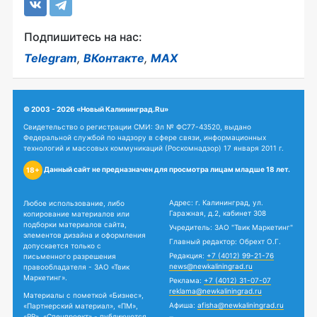
Подпишитесь на нас:
Telegram
,
ВКонтакте
,
MAX
© 2003 - 2026 «Новый Калининград.Ru»
Свидетельство о регистрации СМИ: Эл № ФС77-43520, выдано
Федеральной службой по надзору в сфере связи, информационных
технологий и массовых коммуникаций (Роскомнадзор) 17 января 2011 г.
Данный сайт не предназначен для просмотра лицам младше 18 лет.
18+
Адрес: г. Калининград, ул.
Любое использование, либо
Гаражная, д.2, кабинет 308
копирование материалов или
подборки материалов сайта,
Учредитель: ЗАО "Твик Маркетинг"
элементов дизайна и оформления
Главный редактор: Обрехт О.Г.
допускается только с
Редакция:
+7 (4012) 99-21-76
письменного разрешения
news@newkaliningrad.ru
правообладателя - ЗАО «Твик
Маркетинг».
Реклама:
+7 (4012) 31-07-07
reklama@newkaliningrad.ru
Материалы с пометкой «Бизнес»,
Афиша:
afisha@newkaliningrad.ru
«Партнерский материал», «ПМ»,
«PR», «Спецпроект» - публикуются