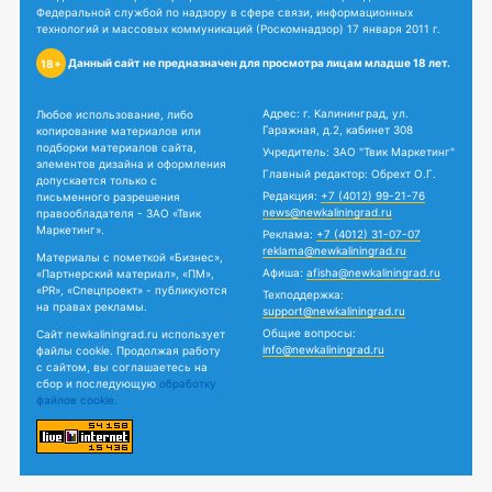
Федеральной службой по надзору в сфере связи, информационных
технологий и массовых коммуникаций (Роскомнадзор) 17 января 2011 г.
Данный сайт не предназначен для просмотра лицам младше 18 лет.
18+
Адрес: г. Калининград, ул.
Любое использование, либо
Гаражная, д.2, кабинет 308
копирование материалов или
подборки материалов сайта,
Учредитель: ЗАО "Твик Маркетинг"
элементов дизайна и оформления
Главный редактор: Обрехт О.Г.
допускается только с
Редакция:
+7 (4012) 99-21-76
письменного разрешения
news@newkaliningrad.ru
правообладателя - ЗАО «Твик
Маркетинг».
Реклама:
+7 (4012) 31-07-07
reklama@newkaliningrad.ru
Материалы с пометкой «Бизнес»,
Афиша:
afisha@newkaliningrad.ru
«Партнерский материал», «ПМ»,
«PR», «Спецпроект» - публикуются
Техподдержка:
на правах рекламы.
support@newkaliningrad.ru
Общие вопросы:
Сайт newkaliningrad.ru использует
info@newkaliningrad.ru
файлы cookie. Продолжая работу
с сайтом, вы соглашаетесь на
сбор и последующую
обработку
файлов cookie.