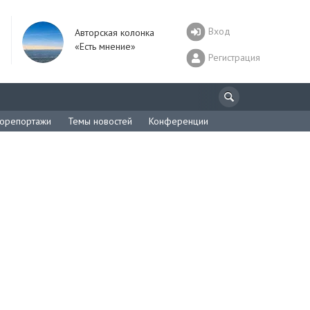
Вход
Авторская колонка
«Есть мнение»
Регистрация
орепортажи
Темы новостей
Конференции