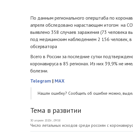
По данным регионального оперштаба по коронави
апреля обследовано нарастающим итогом на COV
выявлено 358 случаев заражения (73 человека вы
под медицинским наблюдением 2 156 человек, в 
обсерватора
Всего в России за последние сутки подтвержден
коронавируса в 85 регионах. Из них 39,9% не им
болезни.
Telegram
|
MAX
Нашли ошибку? Cообщить об ошибке можно, выде
Тема в развитии
30 апреля 2020г., 09:58
Число летальных исходов среди россиян с коронавиру