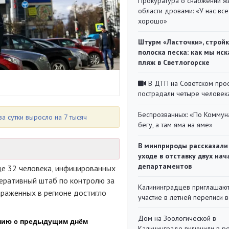
Прокуратура о снабжении ж
области дровами: «У нас все
хорошо»
Штурм «Ласточки», стройк
полоска песка: как мы иск
пляж в Светлогорске
В ДТП на Советском про
пострадали четыре человек
Беспрозванных: «По Коммун
за сутки выросло на 7 тысяч
бегу, а там яма на яме»
В минприроды рассказали
уходе в отставку двух на
департаментов
ще 32 человека, инфицированных
еративный штаб по контролю за
Калининградцев приглашают
араженных в регионе достигло
участие в летней переписи 
Дом на Зоологической в
Калининграде включили в р