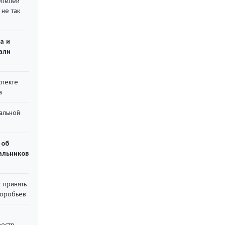
ителей
 не так
а и
али
спекте
а
альной
 об
чальников
 принять
воробьев
еестр