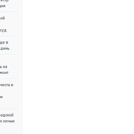
дия
ной
 суд
де в
 день
ь на
монт
места в
ли
радской
их ночью