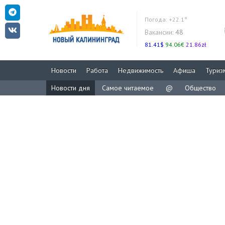
Погода:
+22.1°
Вакансии:
48
81.41$
94.06€
21.86zł
Новости
Работа
Недвижимость
Афиша
Туриз
Новости дня
Самое читаемое
@
Общество