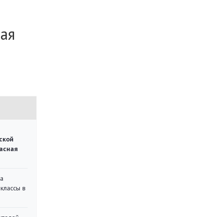
ая
ской
асная
на
классы в