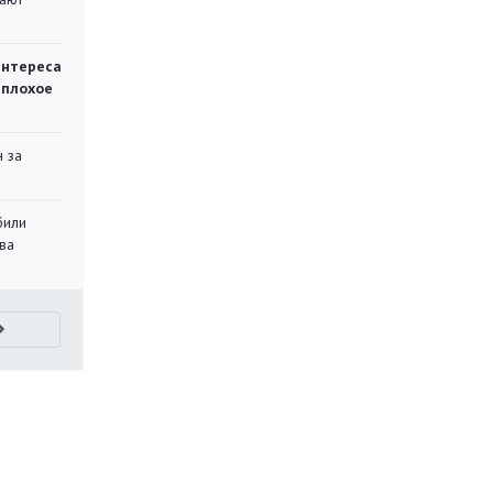
интереса
 плохое
 за
били
ва