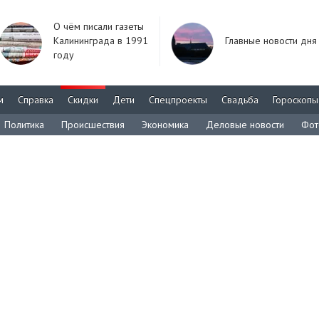
О чём писали газеты
Калининграда в 1991
Главные новости дня
году
м
Справка
Скидки
Дети
Спецпроекты
Свадьба
Гороскопы
Политика
Происшествия
Экономика
Деловые новости
Фот