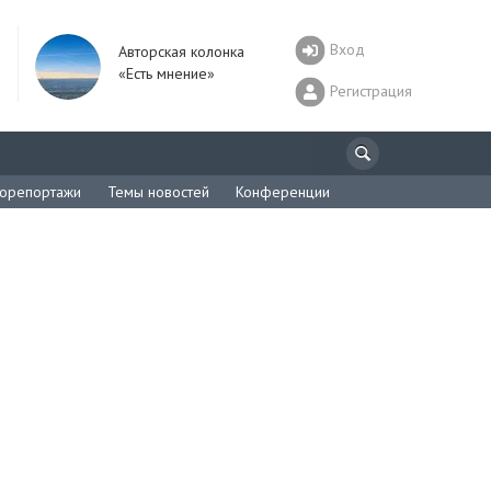
Вход
Авторская колонка
«Есть мнение»
Регистрация
орепортажи
Темы новостей
Конференции