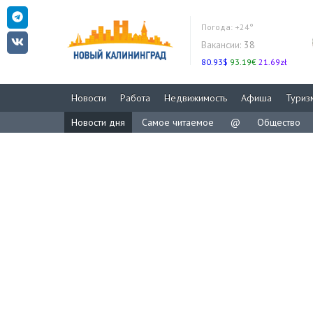
Погода:
+24°
Вакансии:
38
80.93$
93.19€
21.69zł
Новости
Работа
Недвижимость
Афиша
Туриз
Новости дня
Самое читаемое
@
Общество