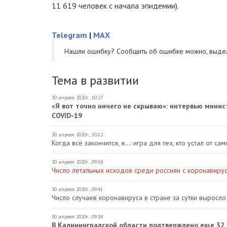
11 619 человек с начала эпидемии).
Telegram
|
MAX
Нашли ошибку? Cообщить об ошибке можно, выде
Тема в развитии
30 апреля 2020г., 10:27
«Я вот точно ничего не скрываю»: интервью минис
COVID-19
30 апреля 2020г., 10:12
Когда всё закончится, я…: игра для тех, кто устал от са
30 апреля 2020г., 09:58
Число летальных исходов среди россиян с коронавиру
30 апреля 2020г., 09:41
Число случаев коронавируса в стране за сутки выросло 
30 апреля 2020г., 09:38
В Калининградской области подтверждено еще 32 