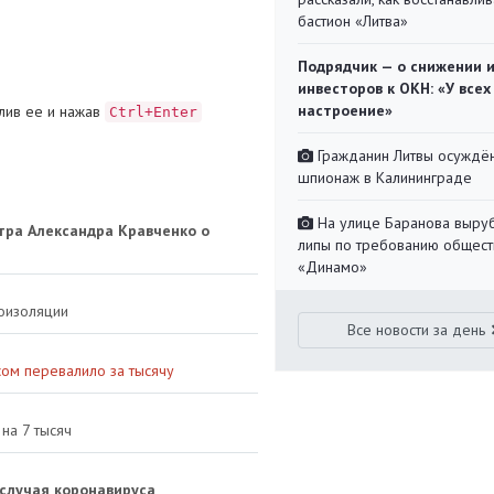
бастион «Литва»
Подрядчик — о снижении 
инвесторов к ОКН: «У всех
настроение»
лив ее и нажав
Ctrl+Enter
Гражданин Литвы осуждён
шпионаж в Калининграде
На улице Баранова выру
тра Александра Кравченко о
липы по требованию общест
«Динамо»
моизоляции
Все новости за день
сом перевалило за тысячу
на 7 тысяч
случая коронавируса