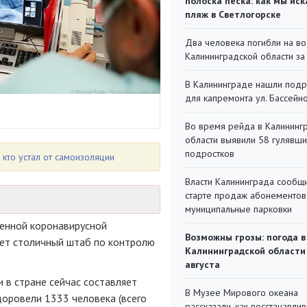
полоска песка: как мы иск
пляж в Светлогорске
Два человека погибли на во
Калининградской области за
В Калининграде нашли под
для капремонта ул. Бассейн
Во время рейда в Калининг
области выявили 58 гулявш
подростков
, кто устал от самоизоляции
Власти Калининграда сообщ
старте продаж абонементов
муниципальные парковки
денной коронавирусной
Возможны грозы: погода в
щает столичный штаб по контролю
Калининградской области
августа
 в стране сейчас составляет
В Музее Мирового океана
доровели 1333 человека (всего
рассказали, как восстанавли