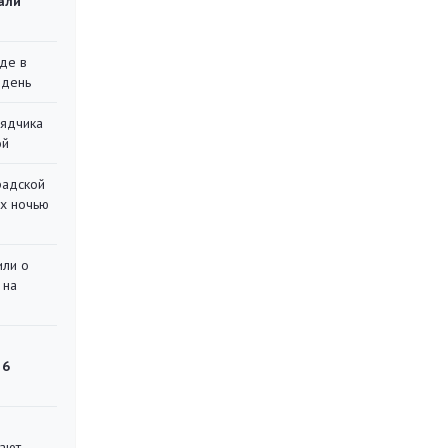
али
де в
 день
рядчика
ой
радской
их ночью
или о
 на
 6
вают