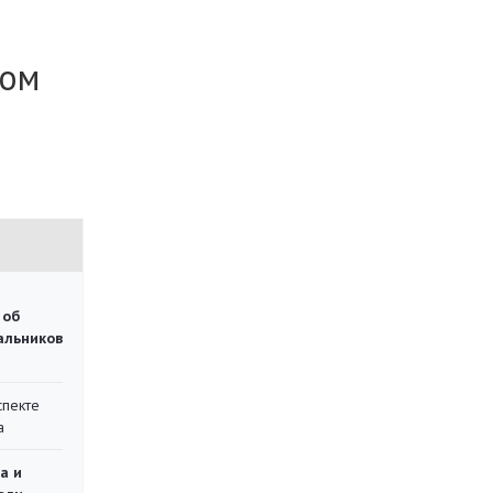
сом
 об
чальников
спекте
а
а и