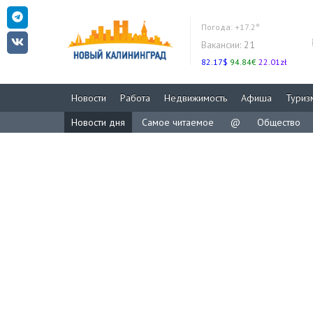
Погода:
+17.2°
Вакансии:
21
82.17$
94.84€
22.01zł
Новости
Работа
Недвижимость
Афиша
Туриз
Новости дня
Самое читаемое
@
Общество