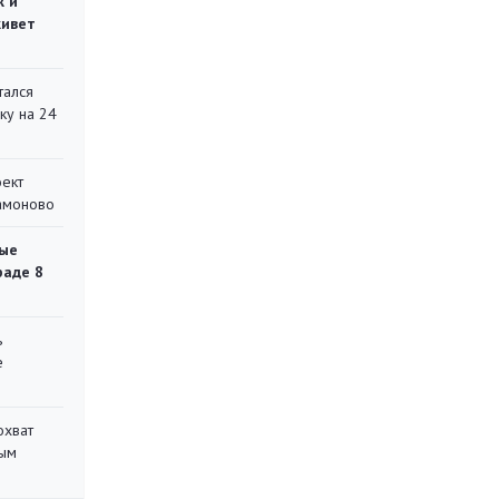
ж и
живет
тался
ку на 24
оект
Мамоново
ые
раде 8
ь
е
охват
ным