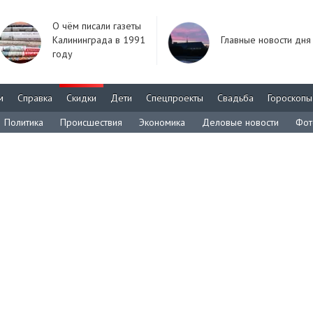
О чём писали газеты
Калининграда в 1991
Главные новости дня
году
м
Справка
Скидки
Дети
Спецпроекты
Свадьба
Гороскопы
Политика
Происшествия
Экономика
Деловые новости
Фот