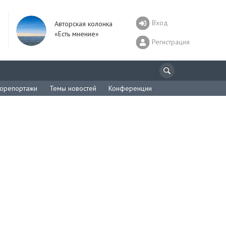
Вход
Авторская колонка
«Есть мнение»
Регистрация
орепортажи
Темы новостей
Конференции