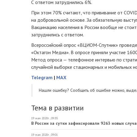
С ответом затруднились 6%.
При этом 70% считают, что прививание от COVI
на добровольной основе. За обязательную выст
Вакцинацию населения в России вообще не стоит
затруднились с ответом.
Всероссийский опрос «ВЦИОМ-Спутник» проведен
«Октагон Медиа». В опросе приняли участие 1600 
Метод опроса — телефонное интервью по страт
случайной выборке стационарных и мобильных н
Telegram
|
MAX
Нашли ошибку? Cообщить об ошибке можно, выде
Тема в развитии
19 мая 2020г., 09:35
В России за сутки зафиксировали 9263 новых случ
19 мая 2020г., 09:01