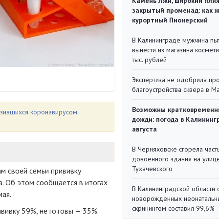
Камень Лжи, широкий пля
закрытый променад: как 
курортный Пионерский
В Калининграде мужчина пы
вынести из магазина космети
тыс. рублей
Экспертиза не одобрила пр
благоустройства сквера в 
Возможны кратковременн
азившихся коронавирусом
дожди: погода в Калининг
августа
В Черняховске сгорела част
довоенного здания на улиц
Тухачевского
ам своей семьи прививку
а. Об этом сообщается в итогах
В Калининградской области 
ая.
новорожденных неонаталь
скринингом составил 99,6%
вивку 59%, не готовы — 35%.