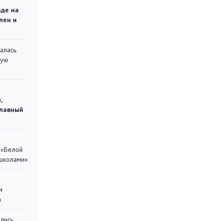
аде на
лен и
алась
кую
,
главный
 «Белой
 школами»
у
м
а
лись