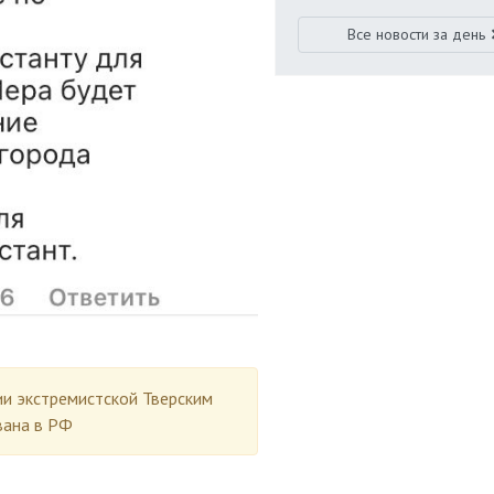
Все новости за день
ии экстремистской Тверским
вана в РФ