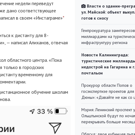
течение недели переведут
Власти о здании-прегр
уже дано соответствующее
ул. Майской: объект выкуп
 написал в своем «Инстаграме»
*
готов к сносу
Генпрокуратура заинтересов
ться к дистанту для 8-
миллиардами на туристичес
и», — написал Алиханов, отвечая
инфраструктуру региона
Новости Калининграда:
кол областного центра. «Пока
туристические миллиарды
я только в городских
недострой на Гагарина и 
почтальон
 дистанту временному для
комментарии.
Прокурор области Попов о
госэкспертизе проектов для
 дистанционное обучение школам
Дюны»: «Давайте не как со
нова.
Мэрия: Ленинский проспект 
Ольштынской будут по ноча
перекрывать больше месяц
Облсуд: двое кубинцев пыта