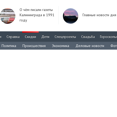
О чём писали газеты
Калининграда в 1991
Главные новости дня
году
м
Справка
Скидки
Дети
Спецпроекты
Свадьба
Гороскопы
Политика
Происшествия
Экономика
Деловые новости
Фот