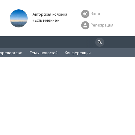
Вход
Авторская колонка
«Есть мнение»
Регистрация
орепортажи
Темы новостей
Конференции