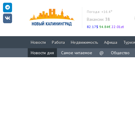
Погода:
+16.4°
Вакансии:
38
82.17$
94.84€
22.01zł
Новости
Работа
Недвижимость
Афиша
Туриз
Новости дня
Самое читаемое
@
Общество