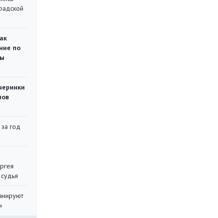
градской
ак
ние по
ты
черинки
мов
 за год
ергея
 судья
ланируют
»