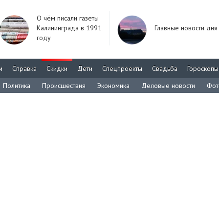
О чём писали газеты
Калининграда в 1991
Главные новости дня
году
м
Справка
Скидки
Дети
Спецпроекты
Свадьба
Гороскопы
Политика
Происшествия
Экономика
Деловые новости
Фот