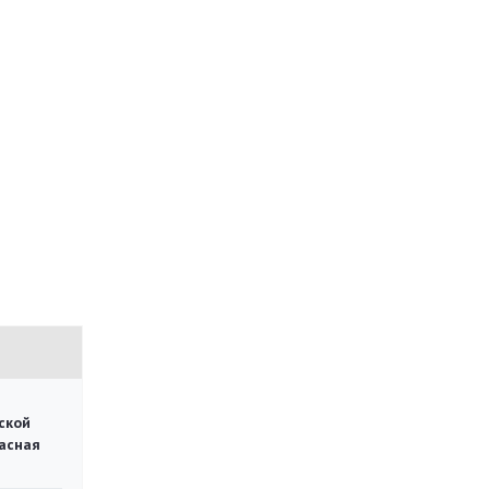
ской
асная