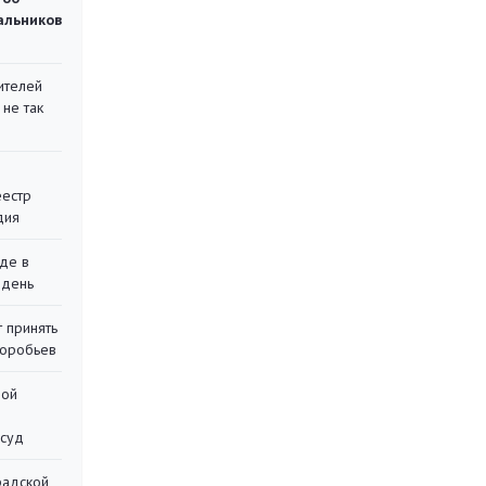
чальников
ителей
 не так
еестр
дия
де в
 день
 принять
воробьев
ной
 суд
радской