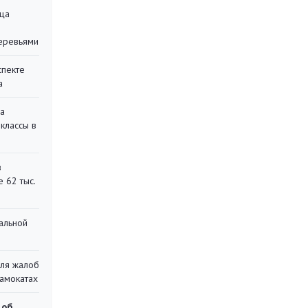
ца
еревьями
спекте
а
на
классы в
в
 62 тыс.
альной
для жалоб
самокатах
 об