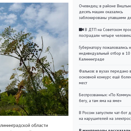
Очевидец: в районе Виштын
десять машин оказались
заблокированы упавшими д
В ДТП на Советском про
пострадали четыре человек
Губернатору пожаловались 
индивидуальный отбор в 10 
Калининграде
Фальков: в вузах передано 
основной конкурс ещё более
мест
Беспрозванных: «По Коммун
бегу, а там яма на яме»
В России запустили чат-бот 
на нарушителей на электро
алининградской области
В минприроды рассказали