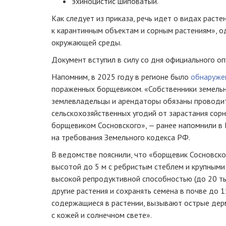
эхиноцистис шиповатый.
Как следует из приказа, речь идет о видах расте
к карантинным объектам и сорным растениям», о
окружающей среды.
Документ вступил в силу со дня официального оп
Напомним, в 2025 году в регионе было
обнаруже
пораженных борщевиком. «Собственники земельн
землевладельцы и арендаторы обязаны проводи
сельскохозяйственных угодий от зарастания сорн
борщевиком Сосновского», — ранее напомнили в 
на требования Земельного кодекса РФ.
В ведомстве пояснили, что «борщевик Сосновско
высотой до 5 м с ребристым стеблем и крупным
высокой репродуктивной способностью (до 20 ты
другие растения и сохранять семена в почве до 1
содержащиеся в растении, вызывают острые дер
с кожей и солнечном свете».