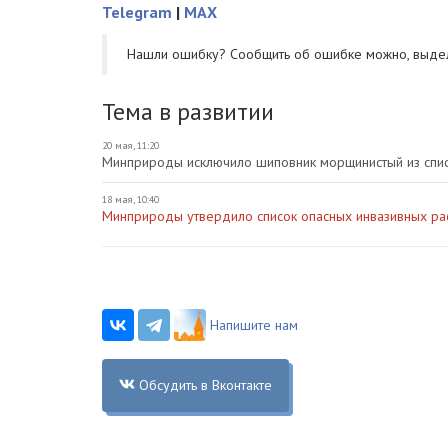
Telegram
|
MAX
Нашли ошибку? Cообщить об ошибке можно, выде
Тема в развитии
20 мая, 11:20
Минприроды исключило шиповник морщинистый из спис
18 мая, 10:40
Минприроды утвердило список опасных инвазивных рас
Напишите нам
Обсудить в Вконтакте