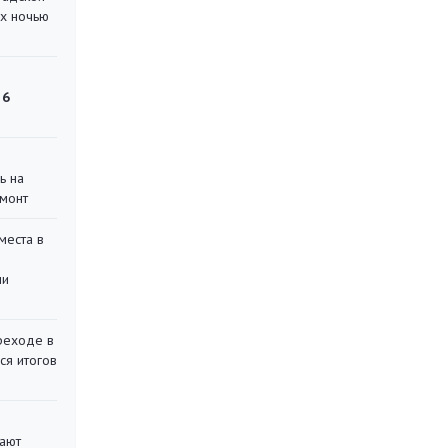
их ночью
 6
ь на
монт
места в
ли
реходе в
ся итогов
вают