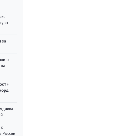
экс-
дуют
 за
или о
 на
ост»
корд
рядчика
ой
 с
е России