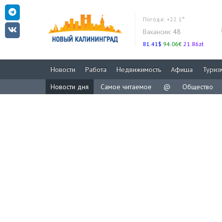
Погода:
+22.1°
Вакансии:
48
81.41$
94.06€
21.86zł
Новости
Работа
Недвижимость
Афиша
Туриз
Новости дня
Самое читаемое
@
Общество