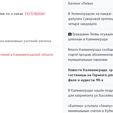
бастион «Литва»
лив ее и нажав
В Зеленоградске на мандат 
Ctrl+Enter
депутата Суворовой претен
четыре кандидата
Гражданин Литвы осуждён
шпионаж в Калининграде
ка инвазивных растений региона
Власти Калининграда сообщ
тений в Калининградской области
старте продаж абонементов
муниципальные парковки
Новости Калининграда: «р
гостиницы на Горького, ре
филе и нудисты 90-х
В Калининграде нашли под
для капремонта ул. Бассейн
«Балтика» уступила «Зениту»
минимальным счётом в Кубк