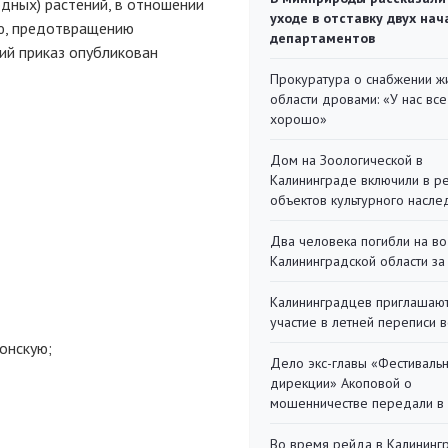
дных) растений, в отношении
уходе в отставку двух на
ю, предотвращению
департаментов
ий приказ опубликован
Прокуратура о снабжении ж
области дровами: «У нас все
хорошо»
Дом на Зоологической в
Калининграде включили в р
объектов культурного насле
Два человека погибли на во
Калининградской области за
Калининградцев приглашают
участие в летней переписи 
онскую;
Дело экс-главы «Фестиваль
дирекции» Акоповой о
мошенничестве передали в
Во время рейда в Калининг