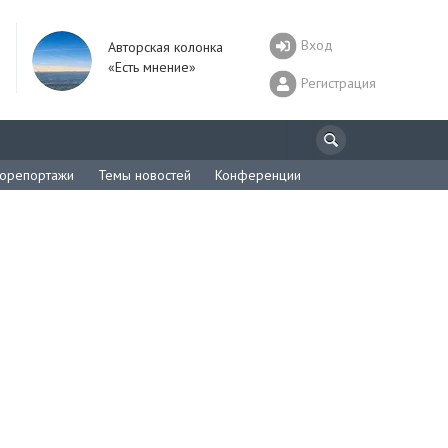
Вход
Авторская колонка
«Есть мнение»
Регистрация
орепортажи
Темы новостей
Конференции