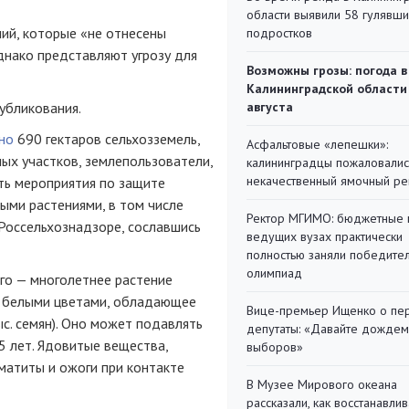
области выявили 58 гулявш
ний, которые «не отнесены
подростков
днако представляют угрозу для
Возможны грозы: погода в
Калининградской области
убликования.
августа
но
690 гектаров сельхозземель,
Асфальтовые «лепешки»:
ых участков, землепользователи,
калининградцы пожаловалис
некачественный ямочный ре
ть мероприятия по защите
ыми растениями, в том числе
Ректор МГИМО: бюджетные 
Россельхознадзоре, сославшись
ведущих вузах практически
полностью заняли победите
олимпиад
го — многолетнее растение
и белыми цветами, обладающее
Вице-премьер Ищенко о пе
с. семян). Оно может подавлять
депутаты: «Давайте дождем
5 лет. Ядовитые вещества,
выборов»
матиты и ожоги при контакте
В Музее Мирового океана
рассказали, как восстанавли