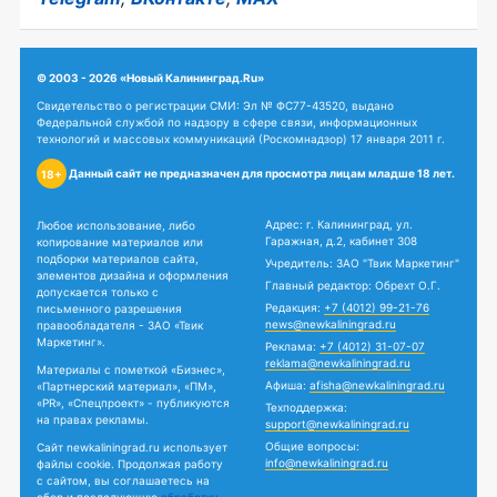
© 2003 - 2026 «Новый Калининград.Ru»
Свидетельство о регистрации СМИ: Эл № ФС77-43520, выдано
Федеральной службой по надзору в сфере связи, информационных
технологий и массовых коммуникаций (Роскомнадзор) 17 января 2011 г.
Данный сайт не предназначен для просмотра лицам младше 18 лет.
18+
Адрес: г. Калининград, ул.
Любое использование, либо
Гаражная, д.2, кабинет 308
копирование материалов или
подборки материалов сайта,
Учредитель: ЗАО "Твик Маркетинг"
элементов дизайна и оформления
Главный редактор: Обрехт О.Г.
допускается только с
Редакция:
+7 (4012) 99-21-76
письменного разрешения
news@newkaliningrad.ru
правообладателя - ЗАО «Твик
Маркетинг».
Реклама:
+7 (4012) 31-07-07
reklama@newkaliningrad.ru
Материалы с пометкой «Бизнес»,
Афиша:
afisha@newkaliningrad.ru
«Партнерский материал», «ПМ»,
«PR», «Спецпроект» - публикуются
Техподдержка:
на правах рекламы.
support@newkaliningrad.ru
Общие вопросы:
Сайт newkaliningrad.ru использует
info@newkaliningrad.ru
файлы cookie. Продолжая работу
с сайтом, вы соглашаетесь на