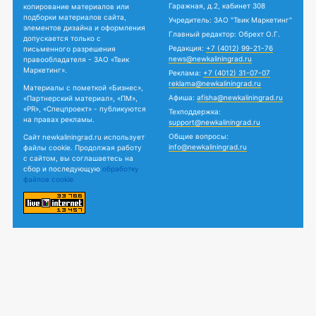
Гаражная, д.2, кабинет 308
копирование материалов или
подборки материалов сайта,
Учредитель: ЗАО "Твик Маркетинг"
элементов дизайна и оформления
Главный редактор: Обрехт О.Г.
допускается только с
Редакция:
+7 (4012) 99-21-76
письменного разрешения
news@newkaliningrad.ru
правообладателя - ЗАО «Твик
Маркетинг».
Реклама:
+7 (4012) 31-07-07
reklama@newkaliningrad.ru
Материалы с пометкой «Бизнес»,
Афиша:
afisha@newkaliningrad.ru
«Партнерский материал», «ПМ»,
«PR», «Спецпроект» - публикуются
Техподдержка:
на правах рекламы.
support@newkaliningrad.ru
Общие вопросы:
Сайт newkaliningrad.ru использует
info@newkaliningrad.ru
файлы cookie. Продолжая работу
с сайтом, вы соглашаетесь на
сбор и последующую
обработку
файлов cookie.