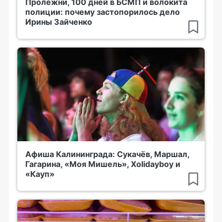
Пролежни, 100 дней в БСМП и волокита
полиции: почему застопорилось дело
Ирины Зайченко
Афиша Калининграда: Сукачёв, Маршал,
Гагарина, «Моя Мишель», Xolidayboy и
«Кауп»