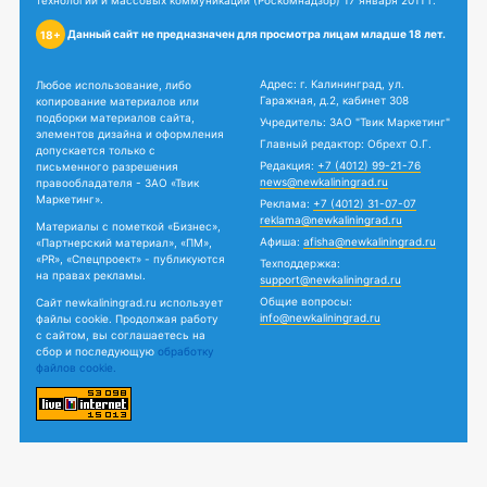
технологий и массовых коммуникаций (Роскомнадзор) 17 января 2011 г.
Данный сайт не предназначен для просмотра лицам младше 18 лет.
18+
Адрес: г. Калининград, ул.
Любое использование, либо
Гаражная, д.2, кабинет 308
копирование материалов или
подборки материалов сайта,
Учредитель: ЗАО "Твик Маркетинг"
элементов дизайна и оформления
Главный редактор: Обрехт О.Г.
допускается только с
Редакция:
+7 (4012) 99-21-76
письменного разрешения
news@newkaliningrad.ru
правообладателя - ЗАО «Твик
Маркетинг».
Реклама:
+7 (4012) 31-07-07
reklama@newkaliningrad.ru
Материалы с пометкой «Бизнес»,
Афиша:
afisha@newkaliningrad.ru
«Партнерский материал», «ПМ»,
«PR», «Спецпроект» - публикуются
Техподдержка:
на правах рекламы.
support@newkaliningrad.ru
Общие вопросы:
Сайт newkaliningrad.ru использует
info@newkaliningrad.ru
файлы cookie. Продолжая работу
с сайтом, вы соглашаетесь на
сбор и последующую
обработку
файлов cookie.