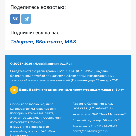
Поделитесь новостью:
Подпишитесь на нас:
Telegram
,
ВКонтакте
,
MAX
© 2003 - 2026 «Новый Калининград.Ru»
Свидетельство о регистрации СМИ: Эл № ФС77-43520, выдано
Федеральной службой по надзору в сфере связи, информационных
технологий и массовых коммуникаций (Роскомнадзор) 17 января 2011 г.
Данный сайт не предназначен для просмотра лицам младше 18 лет.
18+
Адрес: г. Калининград, ул.
Любое использование, либо
Гаражная, д.2, кабинет 308
копирование материалов или
подборки материалов сайта,
Учредитель: ЗАО "Твик Маркетинг"
элементов дизайна и оформления
Главный редактор: Обрехт О.Г.
допускается только с
Редакция:
+7 (4012) 99-21-76
письменного разрешения
news@newkaliningrad.ru
правообладателя - ЗАО «Твик
Маркетинг».