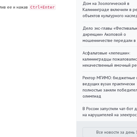
Дом на Зоологической в
лив ее и нажав
Ctrl+Enter
Калининграде включили в р
объектов культурного насле
Дело экс-главы «Фестиваль
дирекции» Акоповой о
мошенничестве передали в
Асфальтовые «лепешки»:
калининградцы пожаловалис
некачественный ямочный ре
Ректор МГИМО: бюджетные 
ведущих вузах практически
полностью заняли победите
олимпиад
В России запустили чат-бот 
на нарушителей на электро
Все новости за день