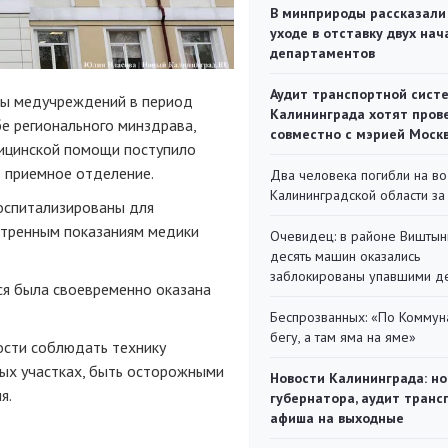
В минприроды рассказали
уходе в отставку двух на
департаментов
Аудит транспортной сист
ты медучреждений в период
Калининграда хотят пров
бе регионального минздрава,
совместно с мэрией Моск
дицинской помощи поступило
в приемное отделение.
Два человека погибли на во
Калининградской области за
госпитализированы для
стренным показаниям медики
Очевидец: в районе Виштын
десять машин оказались
заблокированы упавшими д
ся была своевременно оказана
Беспрозванных: «По Коммун
бегу, а там яма на яме»
ости соблюдать технику
ных участках, быть осторожными
Новости Калининграда: но
я.
губернатора, аудит транс
афиша на выходные