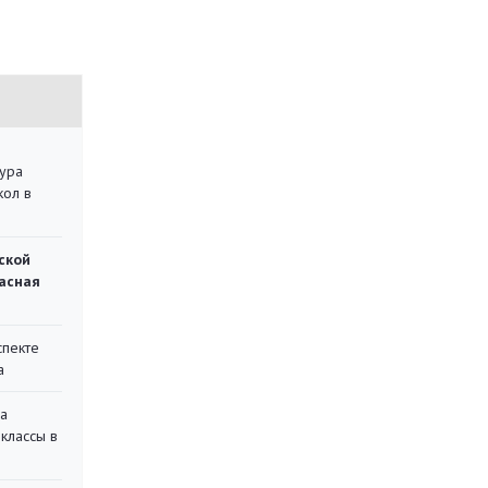
тура
кол в
ской
асная
спекте
а
на
классы в