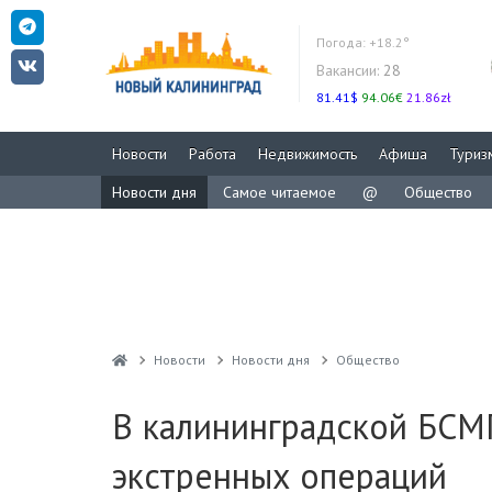
Погода:
+18.2°
Вакансии:
28
81.41$
94.06€
21.86zł
Новости
Работа
Недвижимость
Афиша
Туриз
Новости дня
Самое читаемое
@
Общество
Новости
Новости дня
Общество
В калининградской БСМП
экстренных операций