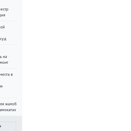
еестр
дия
ной
 суд
ь на
монт
места в
ли
для жалоб
самокатах