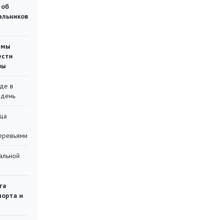
 об
чальников
емы
ести
вы
де в
 день
ца
еревьями
альной
га
порта и