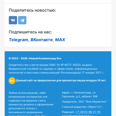
Поделитесь новостью:
Подпишитесь на нас:
Telegram
,
ВКонтакте
,
MAX
© 2003 - 2026 «Новый Калининград.Ru»
Свидетельство о регистрации СМИ: Эл № ФС77-43520, выдано
Федеральной службой по надзору в сфере связи, информационных
технологий и массовых коммуникаций (Роскомнадзор) 17 января 2011 г.
Данный сайт не предназначен для просмотра лицам младше 18 лет.
18+
Адрес: г. Калининград, ул.
Любое использование, либо
Гаражная, д.2, кабинет 308
копирование материалов или
подборки материалов сайта,
Учредитель: ЗАО "Твик Маркетинг"
элементов дизайна и оформления
Главный редактор: Обрехт О.Г.
допускается только с
Редакция:
+7 (4012) 99-21-76
письменного разрешения
news@newkaliningrad.ru