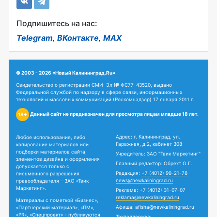
Подпишитесь на нас:
Telegram
,
ВКонтакте
,
MAX
© 2003 - 2026 «Новый Калининград.Ru»
Свидетельство о регистрации СМИ: Эл № ФС77-43520, выдано
Федеральной службой по надзору в сфере связи, информационных
технологий и массовых коммуникаций (Роскомнадзор) 17 января 2011 г.
Данный сайт не предназначен для просмотра лицам младше 18 лет.
18+
Адрес: г. Калининград, ул.
Любое использование, либо
Гаражная, д.2, кабинет 308
копирование материалов или
подборки материалов сайта,
Учредитель: ЗАО "Твик Маркетинг"
элементов дизайна и оформления
Главный редактор: Обрехт О.Г.
допускается только с
Редакция:
+7 (4012) 99-21-76
письменного разрешения
news@newkaliningrad.ru
правообладателя - ЗАО «Твик
Маркетинг».
Реклама:
+7 (4012) 31-07-07
reklama@newkaliningrad.ru
Материалы с пометкой «Бизнес»,
Афиша:
afisha@newkaliningrad.ru
«Партнерский материал», «ПМ»,
«PR», «Спецпроект» - публикуются
Техподдержка: