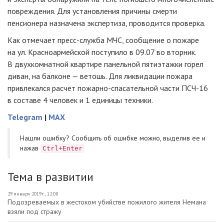
повреждения. Для установления причины смерти
пенсионера назначена экспертиза, проводится проверка.
Как отмечает
пресс-служба
МЧС, сообщение о пожаре
на ул. Красноармейской поступило в 09.07 во вторник.
В двухкомнатной квартире панельной пятиэтажки горел
диван, на балконе — ветошь. Для ликвидации пожара
привлекался расчет
пожарно-спасательной
части
ПСЧ-16
в составе 4 человек и 1 единицы техники.
Telegram
|
MAX
Нашли ошибку? Cообщить об ошибке можно, выделив ее и
нажав
Ctrl+Enter
Тема в развитии
29 января 2019г., 12:08
Подозреваемых в жестоком убийстве пожилого жителя Немана
взяли под стражу