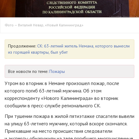
Фото — Виталий Невар, «Новый Калининград»
Продолжение:
СК: 63-летний житель Немана, которого вынесли
из горящей квартиры, был убит
Все новости по теме:
Пожары
Утром во вторник в Немане произошел пожар, после
которого погиб
63-летний
мужчина. Об этом
корреспонденту «Нового Калининграда» во вторник
сообщили в
пресс-службе
регионального СК.
При тушении пожара в жилой пятиэтажке спасатели вывели
на улицу
63-летнего
мужчину, который вскоре скончался.
Приехавшие на место происшествия следователи
и эксперты обнаружили на теле погибшего многочисленные