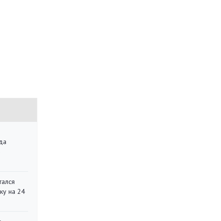
да
»
тался
ку на 24