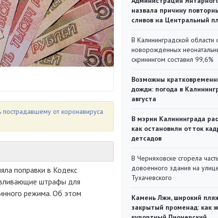
Администрация Янтарног
назвала причину повторн
сливов на Центральный п
В Калининградской области 
новорожденных неонаталь
скринингом составил 99,6%
Возможны кратковременн
дожди: погода в Калининг
августа
ь пострадавшему от коронавируса
В мэрии Калининграда рас
как остановили отток кад
детсадов
В Черняховске сгорела част
довоенного здания на улиц
няла поправки в Кодекс
Тухачевского
авливающие штрафы для
инного режима. Об этом
Камень Лжи, широкий пля
закрытый променад: как 
курортный Пионерский