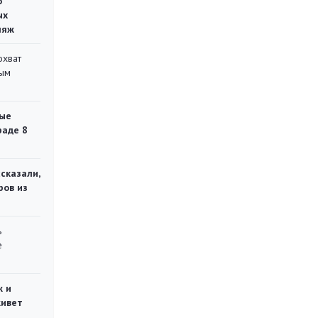
о
ых
ляж
охват
ным
ые
раде 8
сказали,
ров из
ь
е
ж и
живет