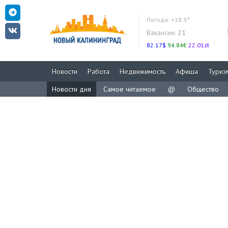
Погода:
+18.3°
Вакансии:
21
82.17$
94.84€
22.01zł
Новости
Работа
Недвижимость
Афиша
Туриз
Новости дня
Самое читаемое
@
Общество