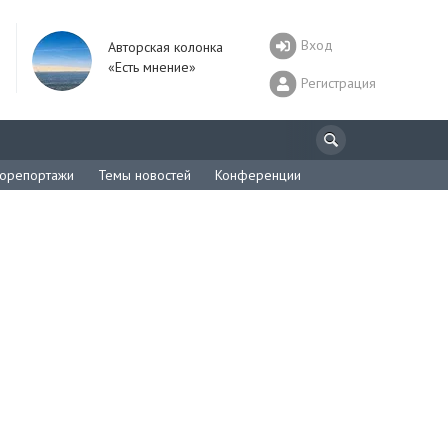
Вход
Авторская колонка
«Есть мнение»
Регистрация
орепортажи
Темы новостей
Конференции