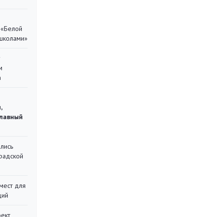
 «Белой
 школами»
у
м
а
,
главный
лись
градской
мест для
ций
оект