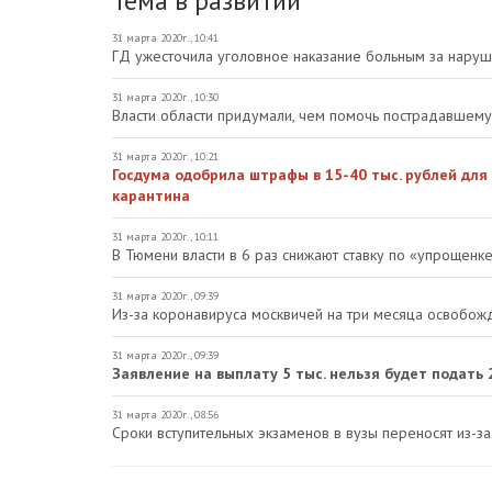
Тема в развитии
31 марта 2020г., 10:41
ГД ужесточила уголовное наказание больным за наруш
31 марта 2020г., 10:30
Власти области придумали, чем помочь пострадавшему
31 марта 2020г., 10:21
Госдума одобрила штрафы в 15-40 тыс. рублей для
карантина
31 марта 2020г., 10:11
В Тюмени власти в 6 раз снижают ставку по «упрощенке
31 марта 2020г., 09:39
Из-за коронавируса москвичей на три месяца освобожд
31 марта 2020г., 09:39
Заявление на выплату 5 тыс. нельзя будет подать 
31 марта 2020г., 08:56
Сроки вступительных экзаменов в вузы переносят из-з