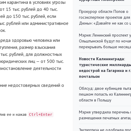
им карантина в условиях угрозы
т 15 тыс. рублей до 40 тыс.
Прокурор области Попов о
ей до 150 тыс. рублей, если
госэкспертизе проектов для
тыс. рублей или административное
Дюны»: «Давайте не как со
ок.
Мэрия: Ленинский проспект 
вреда здоровью человека или
Ольштынской будут по ноча
тупления, размер взыскания
перекрывать больше месяц
 тыс. рублей, для должностных
Новости Калининграда:
я юридических лиц — от 500 тыс.
туристические миллиарды
приостановление деятельности
недострой на Гагарина и 
почтальон
ение недостоверных сведений о
Облсуд: двое кубинцев пыта
пешком попасть из Калинин
области в Польшу
Мэрия утвердила перечень 
лив ее и нажав
Ctrl+Enter
размещения печатных агита
Экспертиза не одобрила пр