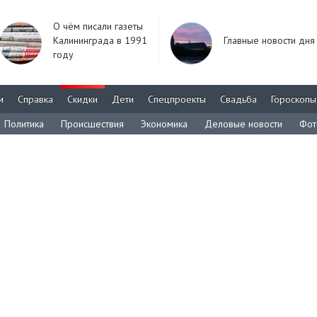
О чём писали газеты
Калининграда в 1991
Главные новости дня
году
м
Справка
Скидки
Дети
Спецпроекты
Свадьба
Гороскопы
Политика
Происшествия
Экономика
Деловые новости
Фот