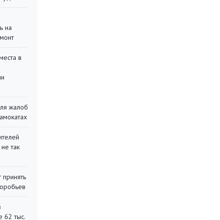
ь на
монт
места в
ли
для жалоб
самокатах
ителей
 не так
 принять
воробьев
в
 62 тыс.