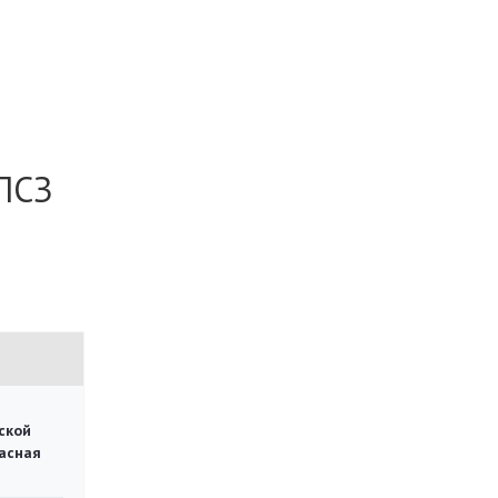
 ПСЗ
ской
асная