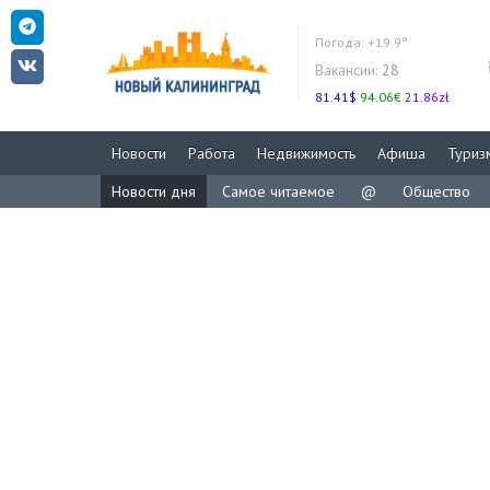
Погода:
+19.9°
Вакансии:
28
81.41$
94.06€
21.86zł
Новости
Работа
Недвижимость
Афиша
Туриз
Новости дня
Самое читаемое
@
Общество