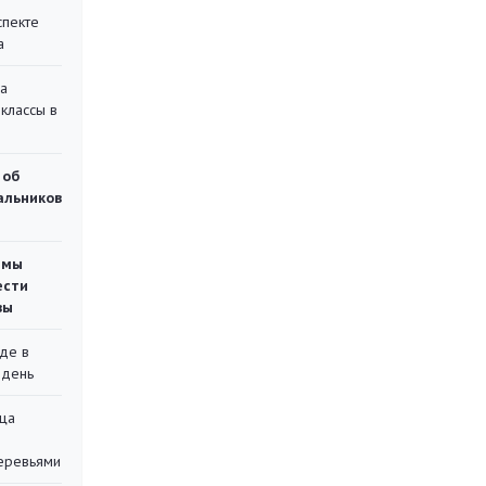
спекте
а
на
классы в
 об
чальников
емы
ести
вы
де в
 день
ца
еревьями