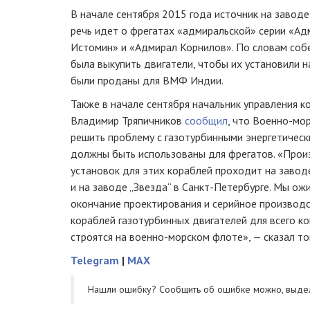
В начале сентября 2015 года источник на завод
речь идет о фрегатах «адмиральской» серии «Ад
Истомин» и «Адмирал Корнилов». По словам собе
была выкупить двигатели, чтобы их установили н
были проданы для ВМФ Индии.
Также в начале сентября начальник управления 
Владимир Тряпичников
сообщил
, что
Военно-мо
решить проблему с газотурбинными энергетическ
должны быть использованы для фрегатов. «Прои
установок для этих кораблей проходит на завод
и на заводе „Звезда“ в
Санкт-Петербурге
. Мы ож
окончание проектирования и серийное производс
кораблей газотурбинных двигателей для всего к
строятся на
военно-морском
флоте», — сказал то
Telegram
|
MAX
Нашли ошибку? Cообщить об ошибке можно, выде