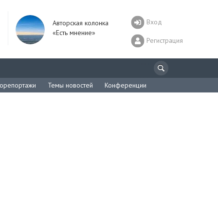
Вход
Авторская колонка
«Есть мнение»
Регистрация
орепортажи
Темы новостей
Конференции