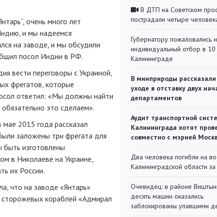
В ДТП на Советском про
пострадали четыре человек
нтарь“, очень много лет
Индию, и мы надеемся
Губернатору пожаловались 
лся на заводе, и мы обсудили
индивидуальный отбор в 10 
бщил посол Индии в РФ.
Калининграде
ия вести переговоры с Украиной,
В минприроды рассказали
ых фрегатов, которые
уходе в отставку двух на
посол ответил: «Мы должны найти
департаментов
ы обязательно это сделаем».
Аудит транспортной сист
 мае 2015 года рассказал
Калининграда хотят пров
 были заложены три фрегата для
совместно с мэрией Моск
ы быть изготовлены
Два человека погибли на во
ом в Николаеве на Украине,
Калининградской области за
ть их России.
а, что на заводе «Янтарь»
Очевидец: в районе Виштын
десять машин оказались
 сторожевых кораблей «Адмирал
заблокированы упавшими д