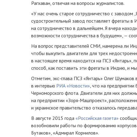
Рагхаван, отвечая на вопросы журналистов.
«У нас очень старое сотрудничество с заводом „Я
судостроительный завод поставляет фрегаты в 
на сотрудничество в дальнейшем. Я вчера находи
возможности сотрудничества в будущем», — соо
На вопрос представителей СМИ, намерена ли Инд
чтобы выкупить двигатели для трех недостроенн
в настоящее время находится на ПСЗ «Янтарь», 
способ, как поставить эти фрегаты в Индию, и м
Отметим,
экс-глава
ПСЗ «Янтарь» Олег Шумаков в
в интервью
РИА «Новости»
, что на предприятии
Черноморского флота. Двигатели для них должн
на предприятии
«Зоря-Машпроект»
, расположенн
и украинское правительство отказалось передава
В августе 2015 года
«Российская газета»
сообщил
возобновили работы по формированию корпусов
Бутаков», «Адмирал Корнилов».