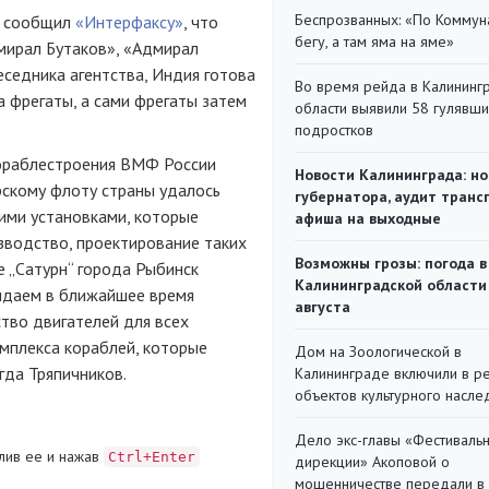
Беспрозванных: «По Коммун
е сообщил
«Интерфаксу»
, что
бегу, а там яма на яме»
мирал Бутаков», «Адмирал
седника агентства, Индия готова
Во время рейда в Калининг
а фрегаты, а сами фрегаты затем
области выявили 58 гулявш
подростков
кораблестроения ВМФ России
Новости Калининграда: но
рскому
флоту страны удалось
губернатора, аудит транс
ими установками, которые
афиша на выходные
зводство, проектирование таких
Возможны грозы: погода в
е „Сатурн“ города Рыбинск
Калининградской области
идаем в ближайшее время
августа
тво двигателей для всех
омплекса кораблей, которые
Дом на Зоологической в
гда Тряпичников.
Калининграде включили в р
объектов культурного насле
Дело экс-главы «Фестиваль
лив ее и нажав
Ctrl+Enter
дирекции» Акоповой о
мошенничестве передали в