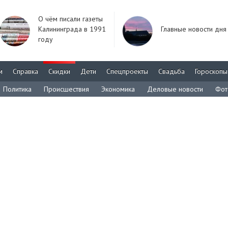
О чём писали газеты
Калининграда в 1991
Главные новости дня
году
м
Справка
Скидки
Дети
Спецпроекты
Свадьба
Гороскопы
Политика
Происшествия
Экономика
Деловые новости
Фот