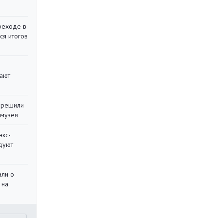
реходе в
ся итогов
вают
 решили
 музея
экс-
дуют
или о
 на