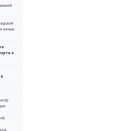
альной
радской
их ночью
га
порта и
 6
еестр
дия
ной
 суд