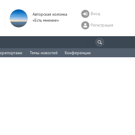
Вход
Авторская колонка
«Есть мнение»
Регистрация
орепортажи
Темы новостей
Конференции