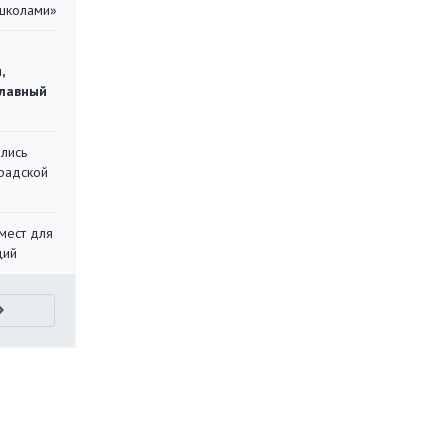
 школами»
,
главный
лись
градской
мест для
ций