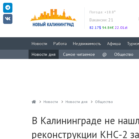
Погода:
+18.8°
Вакансии:
21
82.17$
94.84€
22.01zł
Новости
Работа
Недвижимость
Афиша
Туриз
Новости дня
Самое читаемое
@
Общество
Новости
Новости дня
Общество
В Калининграде не нашл
реконструкции КНС-2 за