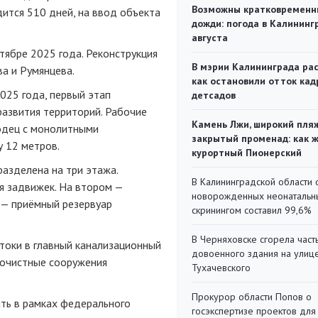
Возможны кратковременн
дится 510 дней, на ввод объекта
дожди: погода в Калининг
августа
тябре 2025 года. Реконструкция
В мэрии Калининграда рас
ва и Румянцева.
как остановили отток кад
025 года, первый этап
детсадов
азвития территорий. Рабочие
Камень Лжи, широкий пля
одец с монолитными
закрытый променад: как 
 12 метров.
курортный Пионерский
разделена на три этажа.
В Калининградской области 
 задвижек. На втором —
новорожденных неонаталь
 — приёмный резервуар
скринингом составил 99,6%
В Черняховске сгорела част
стоки в главный канализационный
довоенного здания на улиц
 очистные сооружения
Тухачевского
Прокурор области Попов о
ть в рамках федерального
госэкспертизе проектов для