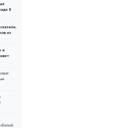
ые
раде 8
сказали,
ров из
ж и
живет
охват
ным
ь
е
 «Белой