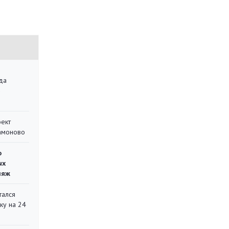
да
»
оект
Мамоново
о
ых
ляж
тался
ку на 24