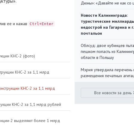
ктуры».
Дюны»: «Давайте не как со
Новости Калининграда:
туристические миллиарды
лив ее и нажав
Ctrl+Enter
недострой на Гагарина и 
почтальон
Облсуд: двое кубинцев пыта
пешком попасть из Калинин
укции КНС-2 (фото)
области в Польшу
Мэрия утвердила перечень 
трукции КНС-2 за 1,1 млрд
размещения печатных агита
онструкции КНС-2 за 1,1 млрд
Все новости за день
рукции КНС-2 за 1,1 млрд рублей
танции-2 выделяют более 1 млрд