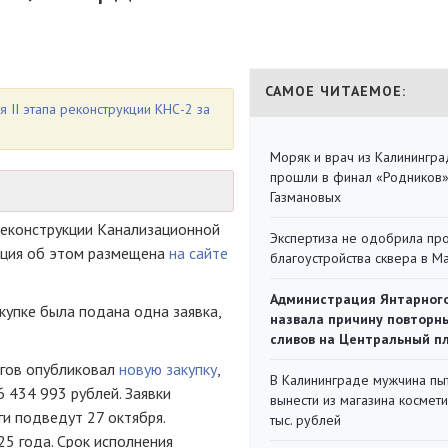
САМОЕ ЧИТАЕМОЕ:
 II этапа реконструкции КНС-2 за
Моряк и врач из Калинингра
прошли в финал «Родников
Газмановых
реконструкции Канализационной
Экспертиза не одобрила пр
ация об этом размещена
на сайте
благоустройства сквера в 
Администрация Янтарног
акупке была подана одна заявка,
назвала причину повторн
сливов на Центральный п
ргов опубликовал
новую закупку
,
В Калининграде мужчина пы
6 434 993 рублей. Заявки
вынести из магазина космети
ги подведут 27 октября.
тыс. рублей
5 года. Срок исполнения