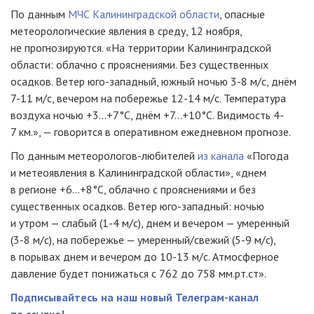
По данным
МЧС Калининградской области
, опасные
метеорологические явления в среду, 12 ноября,
не прогнозируются. «На территории Калининградской
области: облачно с прояснениями. Без существенных
осадков. Ветер юго-западный, южный ночью 3-8 м/с, днём
7-11 м/с, вечером на побережье 12-14 м/с. Температура
воздуха ночью +3...+7°C, днём +7...+10°C. Видимость 4-
7 км.», — говорится в оперативном ежедневном прогнозе.
По данным метеорологов-любителей
из канала
«Погода
и метеоявления в Калининградской области», «днем
в регионе +6...+8°C, облачно с прояснениями и без
существенных осадков. Ветер юго-западный: ночью
и утром — слабый (1-4 м/с), днем и вечером — умеренный
(3-8 м/с), на побережье — умеренный/свежий (5-9 м/с),
в порывах днем и вечером до 10-13 м/с. Атмосферное
давление будет понижаться с 762 до 758 мм.рт.ст».
Подписывайтесь на наш новый Телеграм-канал
по ссылке!