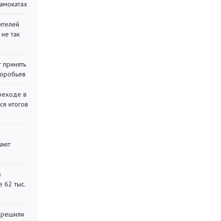
самокатах
ителей
 не так
 принять
воробьев
реходе в
ся итогов
вают
в
 62 тыс.
 решили