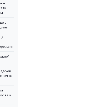
емы
ести
вы
де в
 день
ца
еревьями
альной
радской
их ночью
га
порта и