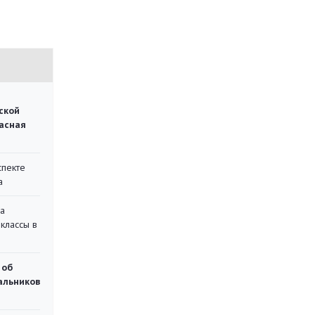
ской
асная
спекте
а
на
классы в
 об
чальников