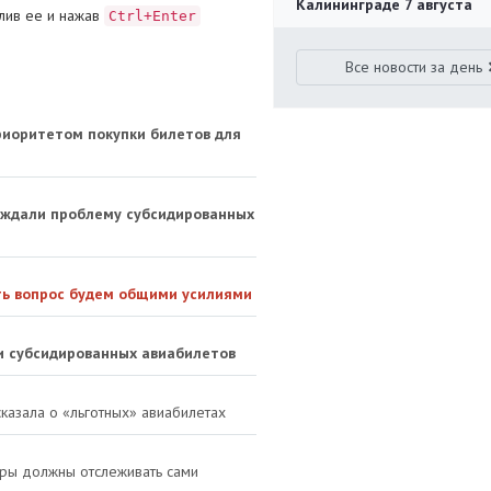
Калининграде 7 августа
лив ее и нажав
Ctrl+Enter
Все новости за день
риоритетом покупки билетов для
уждали проблему субсидированных
ть вопрос будем общими усилиями
и субсидированных авиабилетов
сказала о «льготных» авиабилетах
иры должны отслеживать сами