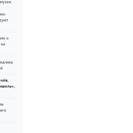
 музея
экс-
дуют
или о
 на
рядчика
ой
чёв,
ишель»,
ли
 его