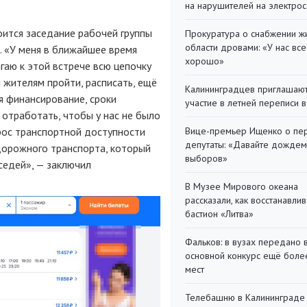
на нарушителей на электро
оится заседание рабочей группы
Прокуратура о снабжении ж
области дровами: «У нас все
. «У меня в ближайшее время
хорошо»
гаю к этой встрече всю цепочку
жителям пройти, расписать, ещё
Калининградцев приглашают
я финансирование, сроки
участие в летней переписи 
 отработать, чтобы у нас не было
рос транспортной доступности
Вице-премьер Ищенко о пе
депутаты: «Давайте дождем
дорожного транспорта, который
выборов»
седей», — заключил
В Музее Мирового океана
рассказали, как восстанавли
бастион «Литва»
Фальков: в вузах передано 
основной конкурс ещё более
мест
Телебашню в Калининграде