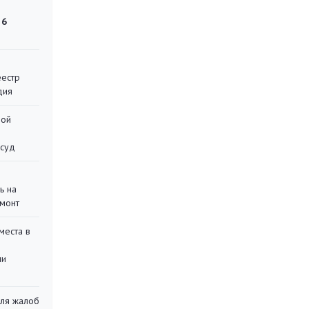
 6
еестр
дия
ной
 суд
ь на
монт
места в
ли
для жалоб