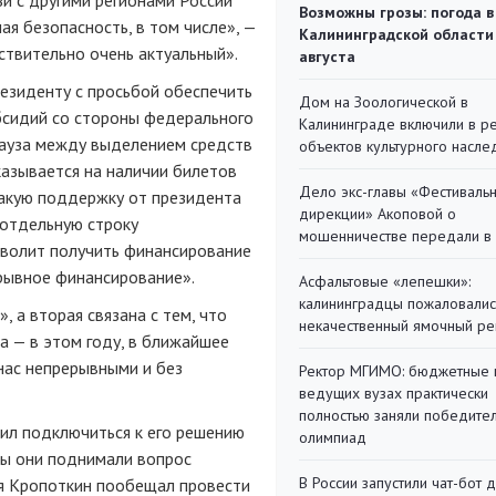
Возможны грозы: погода в
ая безопасность, в том числе», —
Калининградской области
ствительно очень актуальный».
августа
резиденту с просьбой обеспечить
Дом на Зоологической в
бсидий со стороны федерального
Калининграде включили в р
пауза между выделением средств
объектов культурного насле
казывается на наличии билетов
Дело экс-главы «Фестиваль
Такую поддержку от президента
дирекции» Акоповой о
 отдельную строку
мошенничестве передали в
озволит получить финансирование
рывное финансирование».
Асфальтовые «лепешки»:
калининградцы пожаловалис
, а вторая связана с тем, что
некачественный ямочный ре
ча — в этом году, в ближайшее
 нас непрерывными и без
Ректор МГИМО: бюджетные 
ведущих вузах практически
полностью заняли победите
сил подключиться к его решению
олимпиад
бы они поднимали вопрос
В России запустили чат-бот 
я Кропоткин пообещал провести