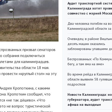
Аудит транспортной сист
Калининграда хотят пров
совместно с мэрией Моск
Два человека погибли на во
Калининградской области за
Очевидец: в районе Виштын
десять машин оказались
заблокированы упавшими д
спрозванных призвал сенаторов
о собрания подключиться
Беспрозванных: «По Коммун
летами для калининградцев.
бегу, а там яма на яме»
авительства области 18 мая.
провести «круглый стол» на эту
Во время рейда в Калининг
области выявили 58 гулявш
подростков
Андрея Кропоткина, с какими
она. Кропоткин сообщил, что
Новости Калининграда: но
губернатора, аудит транс
тся «не так дёшево». «Что
афиша на выходные
это не вопрос туристической
зи с другими регионами России