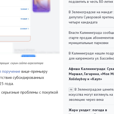
подсветить в честь 80-летия
В Зеленоградске на мандат 
депутата Суворовой претен
четыре кандидата
Власти Калининграда сообщ
старте продаж абонементов
муниципальные парковки
В Калининграде нашли под
для капремонта ул. Бассейн
трация: скрин сайта-агрегатора
Афиша Калининграда: Сука
л поручение
вице-премьеру
Маршал, Гагарина, «Моя М
утствия субсидированных
Xolidayboy и «Кауп»
25 года.
В Зеленоградске цените
PR
 серьезные проблемы с покупкой
искусства могут взглянуть на
эволюцию через века
Жара уходит: погода в