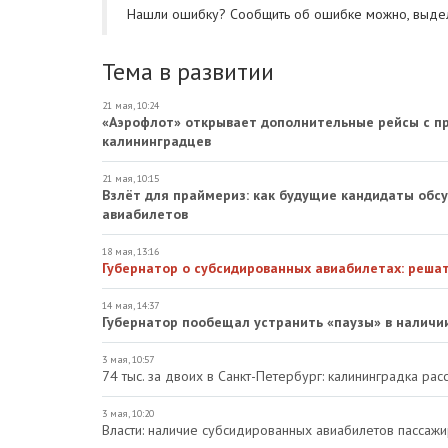
Нашли ошибку? Cообщить об ошибке можно, выде
Тема в развитии
21 мая, 10:24
«Аэрофлот» открывает дополнительные рейсы с п
калининградцев
21 мая, 10:15
Взлёт для праймериз: как будущие кандидаты обс
авиабилетов
18 мая, 13:16
Губернатор о субсидированных авиабилетах: реша
14 мая, 14:37
Губернатор пообещал устранить «паузы» в наличи
3 мая, 10:57
74 тыс. за двоих в Санкт-Петербург: калининградка рас
3 мая, 10:20
Власти: наличие субсидированных авиабилетов пассаж