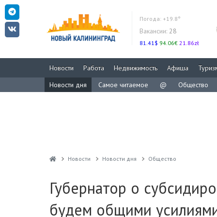
Погода:
+19.8°
Вакансии:
28
81.41$
94.06€
21.86zł
Новости
Работа
Недвижимость
Афиша
Туриз
Новости дня
Самое читаемое
@
Общество
Новости
Новости дня
Общество
Губернатор о субсидиро
будем общими усилиям