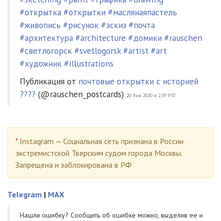
#открытка #открытки #маслянаяпастель
#живопись #рисунок #эскиз #почта
#архитектура #architecture #домики #rauschen
#светлогорск #svetlogorsk #artist #art
#художник #illustrations
Публикация от
почтовые открытки с историей
????
(@rauschen_postcards)
20 Янв 2020 в 2:39 PST
*
Instagram — Социальная сеть признана в России
экстремистской Тверским судом города Москвы.
Запрещена и заблокирована в РФ
Telegram
|
MAX
Нашли ошибку? Cообщить об ошибке можно, выделив ее и