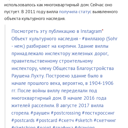
использовалось как многоквартирный дом. Сейчас оно
пустует. В 2011 году вилла
получила статус
выявленного
объекта культурного наследия.
Посмотреть эту публикацию в Instagram
*
Объект культурного наследия - #виллазор (Sohr
- нем.) разбирают на кирпичи. Здание виллы
принадлежалo инспектору железных дорог,
правительственному строительному
инспектору, члену Общества Благоустройства
Раушена Лухту. Построено здание было в
начале прошлого века, вероятно, в 1904-1906
гг. После войны виллу переделали под
многоквартирный дом. В начале 2016 года
жителей расселили. В августе 2017 вилла
сгорела. #раушен #postcrossing #посткроссинг
#postcards #postcard #скетч #sketch #скетчинг
#sketching #paint #графика #drawing