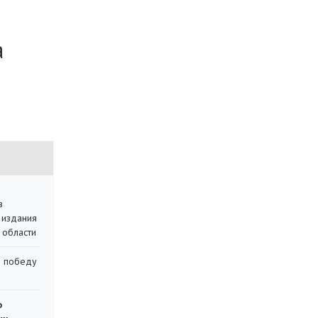
а
в
 издания
 области
ю победу
о