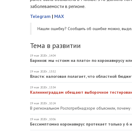
заболеваемости в регионе.
Telegram
|
MAX
Нашли ошибку? Cообщить об ошибке можно, выде
Тема в развитии
19 мая 2020г., 14:04
Баринов: мы «стоим на плато» по коронавирусу ил
19 мая 2020г., 13:52
Власти: налоговая полагает, что областной бюдж
19 мая 2020г., 13:34
Калининградцам обещают выборочное тестировани
19 мая 2020г., 10:24
В региональном Роспотребнадзоре объяснили, почему 
19 мая 2020г., 10:06
Бессимптомно коронавирус протекает только у 6 н