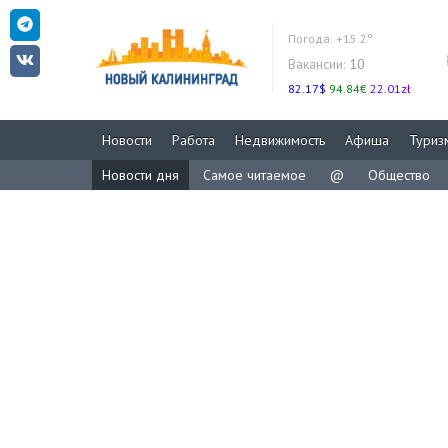
Погода:
+15.2°
Вакансии:
10
82.17$
94.84€
22.01zł
Новости
Работа
Недвижимость
Афиша
Туриз
Новости дня
Самое читаемое
@
Общество