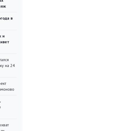
ых
ляж
огода в
ж и
живет
тался
ку на 24
оект
Мамоново
ь
е
охват
ным