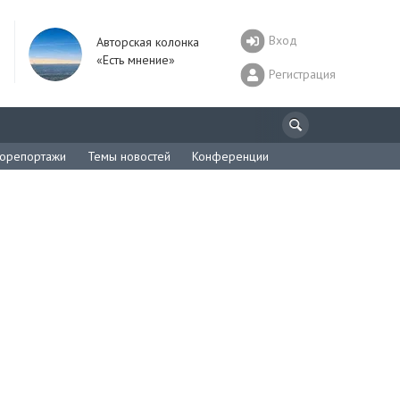
Вход
Авторская колонка
«Есть мнение»
Регистрация
орепортажи
Темы новостей
Конференции