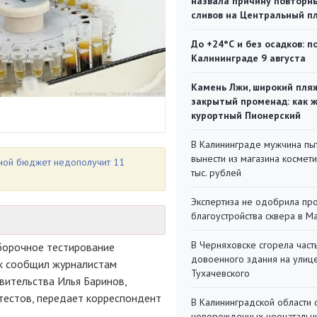
назвала причину повторн
сливов на Центральный п
До +24°С и без осадков: п
Калининграде 9 августа
Камень Лжи, широкий пля
закрытый променад: как 
курортный Пионерский
В Калининграде мужчина пы
вынести из магазина космети
стной бюджет недополучит 11
тыс. рублей
Экспертиза не одобрила пр
благоустройства сквера в 
В Черняховске сгорела част
борочное тестирование
довоенного здания на улиц
ак сообщил журналистам
Тухачевского
авительства Илья Баринов,
 тестов, передает корреспондент
В Калининградской области 
новорожденных неонаталь