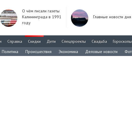
О чём писали газеты
Калининграда в 1991
Главные новости дня
году
м
Справка
Скидки
Дети
Спецпроекты
Свадьба
Гороскопы
Политика
Происшествия
Экономика
Деловые новости
Фот