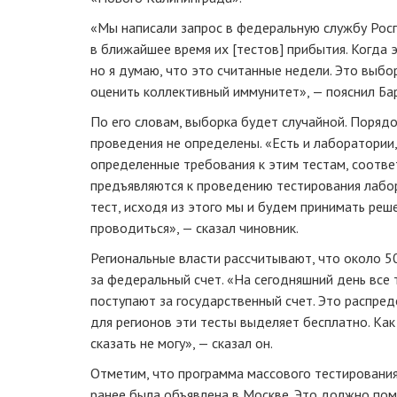
«Мы написали запрос в федеральную службу Рос
в ближайшее время их [тестов] прибытия. Когда э
но я думаю, что это считанные недели. Это выб
оценить коллективный иммунитет», — пояснил Ба
По его словам, выборка будет случайной. Порядо
проведения не определены. «Есть и лаборатории,
определенные требования к этим тестам, соответ
предъявляются к проведению тестирования лабор
тест, исходя из этого мы и будем принимать реш
проводиться», — сказал чиновник.
Региональные власти рассчитывают, что около 50
за федеральный счет. «На сегодняшний день все 
поступают за государственный счет. Это распре
для регионов эти тесты выделяет бесплатно. Как 
сказать не могу», — сказал он.
Отметим, что программа массового тестирования
ранее была объявлена в Москве. Это должно пом