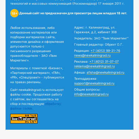
технологий и массовых коммуникаций (Роскомнадзор) 17 января 2011 г.
Данный сайт не предназначен для просмотра лицам младше 18 лет.
18+
Адрес: г. Калининград, ул.
Любое использование, либо
Гаражная, д.2, кабинет 308
копирование материалов или
подборки материалов сайта,
Учредитель: ЗАО "Твик Маркетинг"
элементов дизайна и оформления
Главный редактор: Обрехт О.Г.
допускается только с
Редакция:
+7 (4012) 99-21-76
письменного разрешения
news@newkaliningrad.ru
правообладателя - ЗАО «Твик
Маркетинг».
Реклама:
+7 (4012) 31-07-07
reklama@newkaliningrad.ru
Материалы с пометкой «Бизнес»,
Афиша:
afisha@newkaliningrad.ru
«Партнерский материал», «ПМ»,
«PR», «Спецпроект» - публикуются
Техподдержка:
на правах рекламы.
support@newkaliningrad.ru
Общие вопросы:
Сайт newkaliningrad.ru использует
info@newkaliningrad.ru
файлы cookie. Продолжая работу
с сайтом, вы соглашаетесь на
сбор и последующую
обработку
файлов cookie.