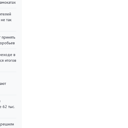
самокатах
ителей
 не так
 принять
воробьев
реходе в
ся итогов
вают
в
 62 тыс.
 решили