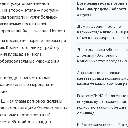
вли и услуг ограниченной
Возможны грозы: погода в
Калининградской области
 На втором этапе — прогулки
августа
еры торговли и услуг большей
уживаемых посетителей,
Дом на Зоологической в
рганизаций», — сказала Попова.
Калининграде включили в р
объектов культурного насле
ля посещения парки и скверы при
я. Кроме того, начнут работу
Дело экс-главы «Фестиваль
ения площади и числа
дирекции» Акоповой о
образовательные учреждения,
мошенничестве передали в
.
Асфальтовые «лепешки»:
сти будут принимать главы
калининградцы пожаловалис
граничительные мероприятия
некачественный ямочный ре
ова.
Ректор МГИМО: бюджетные 
о 11 мая главы регионов должны
ведущих вузах практически
полностью заняли победите
ов самоизоляции.«Конечно, жизнь
олимпиад
ажно иметь обоснованный,
итм действий для каждого
В России запустили чат-бот 