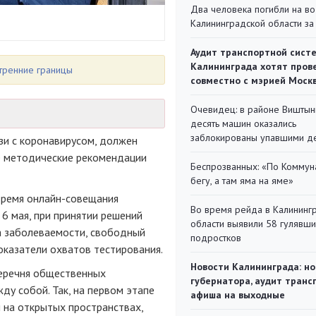
Два человека погибли на во
Калининградской области за
Аудит транспортной сист
Калининграда хотят пров
утренние границы
совместно с мэрией Моск
Очевидец: в районе Виштын
десять машин оказались
заблокированы упавшими д
зи с коронавирусом, должен
е методические рекомендации
Беспрозванных: «По Коммун
бегу, а там яма на яме»
время онлайн-совещания
Во время рейда в Калининг
6 мая, при принятии решений
области выявили 58 гулявш
а заболеваемости, свободный
подростков
оказатели охватов тестирования.
Новости Калининграда: но
перечня общественных
губернатора, аудит транс
ду собой. Так, на первом этапе
афиша на выходные
 на открытых пространствах,