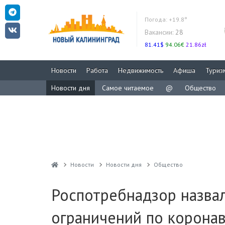
Погода:
+19.8°
Вакансии:
28
81.41$
94.06€
21.86zł
Новости
Работа
Недвижимость
Афиша
Туриз
Новости дня
Самое читаемое
@
Общество
Новости
Новости дня
Общество
Роспотребнадзор назвал
ограничений по корона