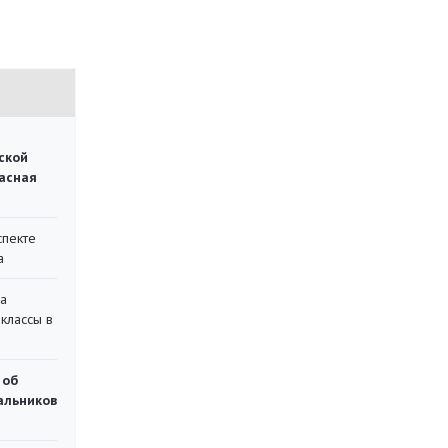
ской
асная
спекте
а
на
классы в
 об
чальников