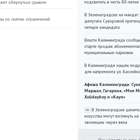
подсветить в честь 80-летия
ожет обернуться срывом
В Зеленоградске на мандат 
ны по снятию ограничений
депутата Суворовой претен
четыре кандидата
Власти Калининграда сообщ
старте продаж абонементов
муниципальные парковки
В Калининграде нашли под
для капремонта ул. Бассейн
Афиша Калининграда: Сука
Маршал, Гагарина, «Моя М
Xolidayboy и «Кауп»
В Зеленоградске цените
PR
искусства могут взглянуть на
эволюцию через века