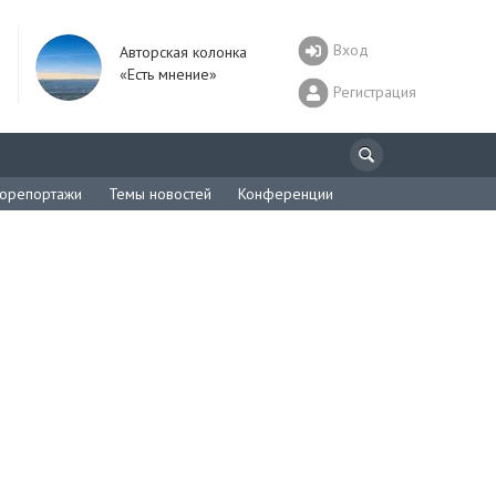
Вход
Авторская колонка
«Есть мнение»
Регистрация
орепортажи
Темы новостей
Конференции