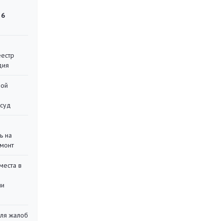
 6
еестр
дия
ной
 суд
ь на
монт
места в
ли
для жалоб