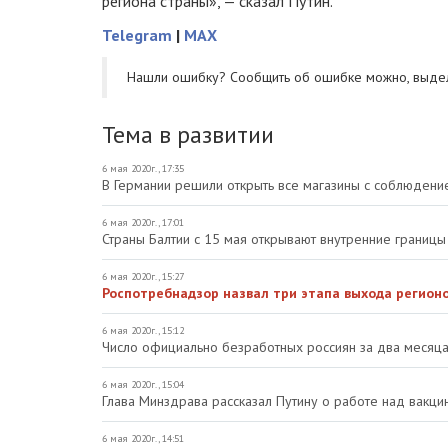
региона страны», — сказал Путин.
Telegram
|
MAX
Нашли ошибку? Cообщить об ошибке можно, выде
Тема в развитии
6 мая 2020г., 17:35
В Германии решили открыть все магазины с соблюдени
6 мая 2020г., 17:01
Страны Балтии с 15 мая открывают внутренние границы
6 мая 2020г., 15:27
Роспотребнадзор назвал три этапа выхода регионо
6 мая 2020г., 15:12
Число официально безработных россиян за два месяц
6 мая 2020г., 15:04
Глава Минздрава рассказал Путину о работе над вакци
6 мая 2020г., 14:51