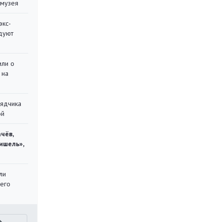
 музея
экс-
дуют
или о
 на
рядчика
ой
чёв,
ишель»,
ли
 его