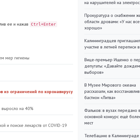
на нарушителей на электро
Прокуратура о снабжении ж
области дровами: «У нас все
лив ее и нажав
Ctrl+Enter
хорошо»
Калининградцев приглашают
участие в летней переписи 
ем мер гигиены
Вице-премьер Ищенко о пе
депутаты: «Давайте дождем
выборов»
В Музее Мирового океана
рассказали, как восстанавли
в из ограничений по коронавирусу
бастион «Литва»
а выросло на 40%
Фальков: в вузах передано 
основной конкурс ещё более
мест
ной и поиске лекарств от COVID-19
Телебашню в Калининграде