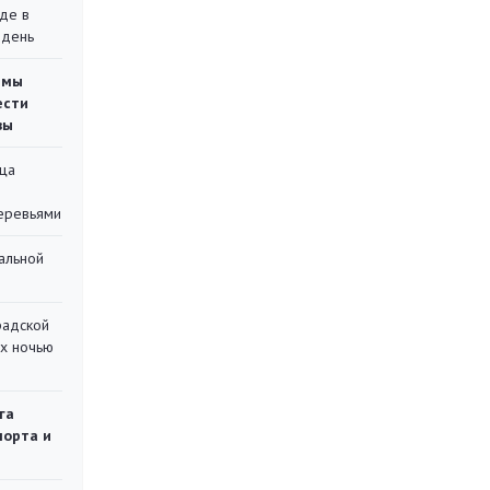
де в
 день
емы
ести
вы
ца
еревьями
альной
радской
их ночью
га
порта и