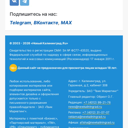
Подпишитесь на нас:
Telegram
,
ВКонтакте
,
MAX
© 2003 - 2026 «Новый Калининград.Ru»
Свидетельство о регистрации СМИ: Эл № ФС77-43520, выдано
Федеральной службой по надзору в сфере связи, информационных
технологий и массовых коммуникаций (Роскомнадзор) 17 января 2011 г.
Данный сайт не предназначен для просмотра лицам младше 18 лет.
18+
Адрес: г. Калининград, ул.
Любое использование, либо
Гаражная, д.2, кабинет 308
копирование материалов или
подборки материалов сайта,
Учредитель: ЗАО "Твик Маркетинг"
элементов дизайна и оформления
Главный редактор: Обрехт О.Г.
допускается только с
Редакция:
+7 (4012) 99-21-76
письменного разрешения
news@newkaliningrad.ru
правообладателя - ЗАО «Твик
Маркетинг».
Реклама:
+7 (4012) 31-07-07
reklama@newkaliningrad.ru
Материалы с пометкой «Бизнес»,
Афиша:
afisha@newkaliningrad.ru
«Партнерский материал», «ПМ»,
«PR», «Спецпроект» - публикуются