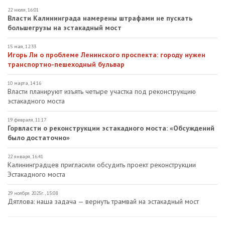
22 июля, 16:01
Власти Калининграда намерены штрафами не пускать
большегрузы на эстакадный мост
15 мая, 12:33
Игорь Ли о проблеме Ленинского проспекта: городу нужен
транспортно-пешеходный бульвар
10 марта, 14:16
Власти планируют изъять четыре участка под реконструкцию
эстакадного моста
19 февраля, 11:17
Горвласти о реконструкции эстакадного моста: «Обсуждений
было достаточно»
22 января, 16:41
Калининградцев пригласили обсудить проект реконструкции
Эстакадного моста
29 ноября 2025г., 15:08
Дятлова: наша задача — вернуть трамвай на эстакадный мост