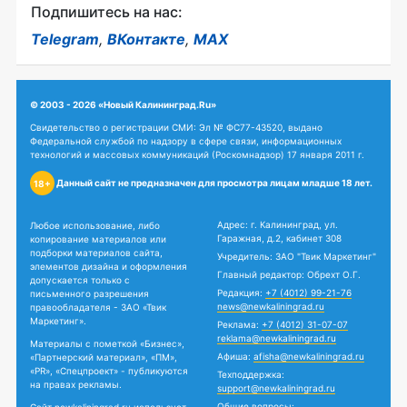
Подпишитесь на нас:
Telegram
,
ВКонтакте
,
MAX
© 2003 - 2026 «Новый Калининград.Ru»
Свидетельство о регистрации СМИ: Эл № ФС77-43520, выдано
Федеральной службой по надзору в сфере связи, информационных
технологий и массовых коммуникаций (Роскомнадзор) 17 января 2011 г.
Данный сайт не предназначен для просмотра лицам младше 18 лет.
18+
Адрес: г. Калининград, ул.
Любое использование, либо
Гаражная, д.2, кабинет 308
копирование материалов или
подборки материалов сайта,
Учредитель: ЗАО "Твик Маркетинг"
элементов дизайна и оформления
Главный редактор: Обрехт О.Г.
допускается только с
Редакция:
+7 (4012) 99-21-76
письменного разрешения
news@newkaliningrad.ru
правообладателя - ЗАО «Твик
Маркетинг».
Реклама:
+7 (4012) 31-07-07
reklama@newkaliningrad.ru
Материалы с пометкой «Бизнес»,
Афиша:
afisha@newkaliningrad.ru
«Партнерский материал», «ПМ»,
«PR», «Спецпроект» - публикуются
Техподдержка:
на правах рекламы.
support@newkaliningrad.ru
Общие вопросы: